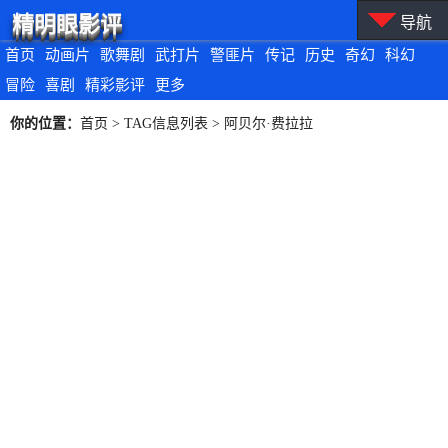
精明眼影评
导航
首页
动画片
歌舞剧
武打片
警匪片
传记
历史
奇幻
科幻
冒险
喜剧
精彩影评
更多
你的位置：
首页
> TAG信息列表 > 阿贝尔·费拉拉