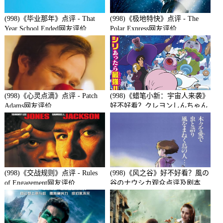
(998)《毕业那年》点评 - That
(998)《极地特快》点评 - The
Year School Ended网友评价
Polar Express网友评价
(998)《心灵点滴》点评 - Patch
(998)《蜡笔小新：宇宙人来袭》
Adams网友评价
好不好看？クレヨンしんちゃん
襲来!!宇宙人シリリ观众点评及
剧本
(998)《交战规则》点评 - Rules
(998)《风之谷》好不好看？風の
of Engagement网友评价
谷のナウシカ观众点评及剧本