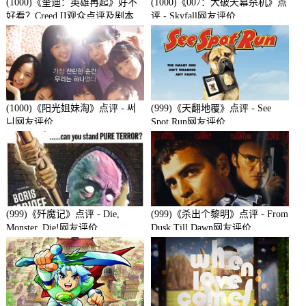
(1000)《奎迪：英雄再起》好不
(1000)《007：大破天幕杀机》点
好看？Creed II观众点评及剧本
评 - Skyfall网友评价
(1000)《阳光姐妹淘》点评 - 써
(999)《天翻地覆》点评 - See
니网友评价
Spot Run网友评价
(999)《歼魔记》点评 - Die,
(999)《杀出个黎明》点评 - From
Monster, Die!网友评价
Dusk Till Dawn网友评价