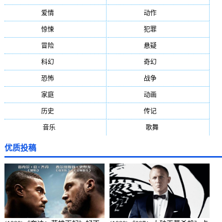
爱情
(887)
动作
(752)
惊悚
(648)
犯罪
(472)
冒险
(377)
悬疑
(278)
科幻
(272)
奇幻
(244)
恐怖
(236)
战争
(224)
家庭
(195)
动画
(188)
历史
(171)
传记
(149)
音乐
(92)
歌舞
(81)
优质投稿