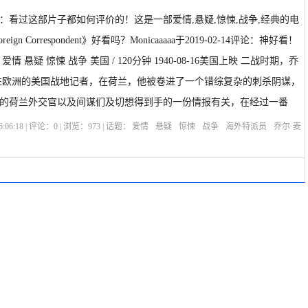
：看过这部片子都如何评价的！这是一部爱情,悬疑,惊悚,战争,经典的电
gn Correspondent》好看吗？Monicaaaaa于2019-02-14评论：神好看！
 悬疑 惊悚 战争 美国 / 120分钟 1940-08-16美国上映 二战时期，乔
往欧洲的美国战地记者，在荷兰，他被卷进了一个错综复杂的刺杀阴谋，
的荷兰外交官以及间谋们及切想得到手的一份情报有关，在经过一番
:06:18 | 评论：
0
| 浏览：
973
| 话题：
爱情
悬疑
惊悚
战争
海外特派员
乔尔·麦
乔治·桑德斯
阿尔弗雷德·希区柯克
选座购票
剧情介绍