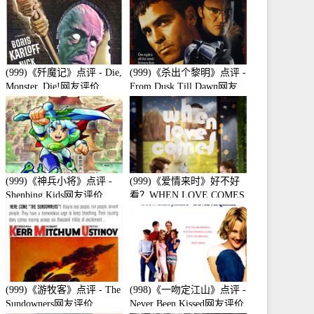
(999)《歼魔记》点评 - Die,
(999)《杀出个黎明》点评 -
Monster, Die!网友评价
From Dusk Till Dawn网友
评价
(999)《神兵小将》点评 -
(999)《爱情来时》好不好
Shenbing Kids网友评价
看？WHEN LOVE COMES
观众点评及剧本
(999)《游牧客》点评 - The
(998)《一吻定江山》点评 -
Sundowners网友评价
Never Been Kissed网友评价