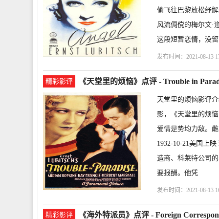
偷飞往巴黎放松纾解
风流倜傥的梅尔文·
这段短暂恋情，没留
发布时间：2021-08-13 17
马歇尔
茂文·道格拉斯
《天堂里的烦恼》点评 - Trouble in Par
精彩影评
天堂里的烦恼影评介
影，《天堂里的烦恼 Tr
爱情是势均力敌。雌雄
1932-10-21
造商、科莱特公司的
要报酬。他凭
发布时间：2021-08-13 16
普金斯
凯·弗朗西斯
《海外特派员》点评 - Foreign Corresp
精彩影评