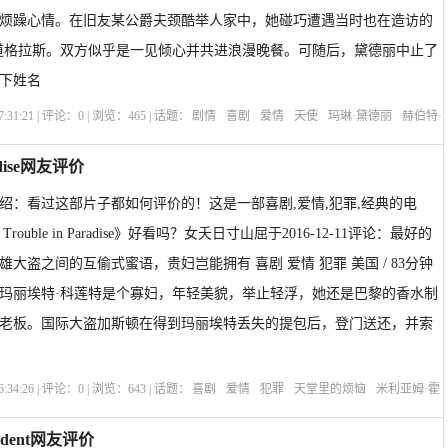
烦躁心情。在旧友某公爵夫颈酷举人家中，她碰巧遭遇当时也在造访的
道格拉斯。双方似乎是一见倾心并共进浪漫晚餐。可随后，黛德丽中止了
下姓名
:31:21 | 评论：
0
| 浏览：
465
| 话题：
剧情
喜剧
爱情
天使
玛琳·黛德丽
赫伯特·
恩斯特·刘别谦
选座购票
剧情介绍
adise网友评价
绍：看过这部片子都如何评价的！这是一部喜剧,爱情,犯罪,经典的电
ouble in Paradise》好看吗？女夭日寸山屈于2016-12-11评论：最好的
大盗之间的互偷式蜜语，贵妇岂能拥有 喜剧 爱情 犯罪 美国 / 83分钟
美国上映 玛丽埃特·科莲特是个寡妇，年轻美貌，举止轻浮，她还是巴黎的香水制
老板。国际大盗加斯顿在得到玛丽埃特丢失的提包后，登门送还，并索
:34:26 | 评论：
0
| 浏览：
643
| 话题：
喜剧
爱情
犯罪
天堂里的烦恼
米利亚姆·霍
赫伯特·马歇尔
恩斯特·刘别谦
选座购票
剧情介绍
ondent网友评价