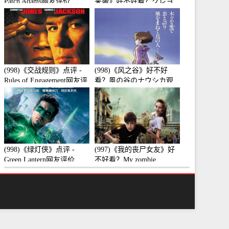
Patch Adams网友评价
来袭》好不好看？クレヨ
ンしんちゃん 襲来!!宇宙
人シリリ观众点评及剧本
(998)《交战规则》点评 -
(998)《风之谷》好不好
Rules of Engagement网友评
看？風の谷のナウシカ观
价
众点评及剧本
(998)《绿灯侠》点评 -
(997)《我的丧尸女友》好
Green Lantern网友评价
不好看？My zombie
girlfriend观众点评及剧本