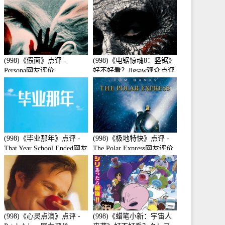
(998)《假面》点评 -
(998)《电锯惊魂8：竖锯》
Persona网友评价
好不好看？Jigsaw观众点评
及剧本
(998)《毕业那年》点评 -
(998)《极地特快》点评 -
That Year School Ended网友
The Polar Express网友评价
评价
(998)《心灵点滴》点评 -
(998)《蜡笔小新：宇宙人