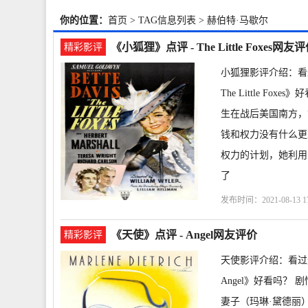
你的位置：
首页
> TAG信息列表 > 赫伯特·马歇尔
《小狐狸》点评 - The Little Foxes网友
精彩影评
小狐狸影评介绍：看
The Little Fo
生在战后美国南方，
钱和权力没有什么更
权力的计划，她利用
了
发布时间：2021-08-13 17
特
赫伯特·马歇尔
威
《天使》点评 - Angel网友评价
精彩影评
天使影评介绍：看过
Angel》好看吗？ 剧
妻子（玛琳·黛德丽