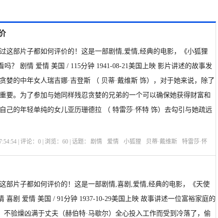
评价
过这部片子都如何评价的！这是一部剧情,爱情,经典的电影，《小狐狸
xes》好看吗？ 剧情 爱情 美国 / 115分钟 1941-08-21美国上映 影片讲述的故事发
贪婪的中年女人瑞吉娜·吉登斯 （ 贝蒂·戴维斯 饰），对于她来说，除了
重要。为了参加与她同样残忍贪婪的兄弟的一个可以确保她获得财富和
自己的年轻单纯的女儿亚历珊德拉 （ 特雷莎·怀特 饰）去勾引与她疏远
:54:54 | 评论：
0
| 浏览：
60
| 话题：
剧情
爱情
小狐狸
贝蒂·戴维斯
特雷莎·怀
廉·惠勒
选座购票
剧情介绍
这部片子都如何评价的！这是一部剧情,喜剧,爱情,经典的电影，《天使
情 喜剧 爱情 美国 / 91分钟 1937-10-29美国上映 故事讲述一位富裕家庭的
） 不验燥凶满于丈夫（赫伯特·马歇尔）全心投入工作而受到冷落了，偷