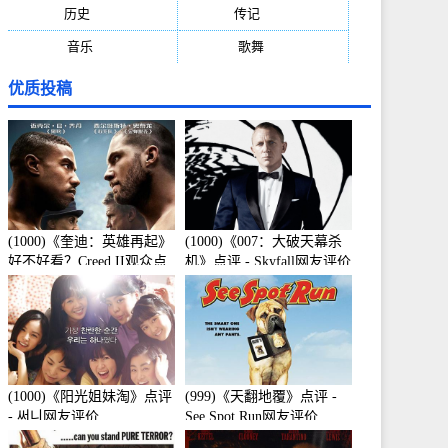
历史
(171)
传记
(149)
音乐
(92)
歌舞
(81)
优质投稿
(1000)《奎迪：英雄再起》
(1000)《007：大破天幕杀
好不好看？Creed II观众点
机》点评 - Skyfall网友评价
评及剧本
(1000)《阳光姐妹淘》点评
(999)《天翻地覆》点评 -
- 써니网友评价
See Spot Run网友评价