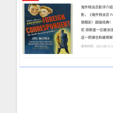
海外特派员影评介绍
影，《海外特派员 Forei
很精彩！超级经典！ 爱情
尼.琼斯是一位被派
这一阴谋也和被绑架
发布时间：2021-08-13 16
克雷
赫伯特·马歇尔