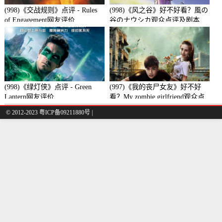
(998)《交战规则》点评 - Rules
(998)《风之谷》好不好看？風の
of Engagement网友评价
谷のナウシカ观众点评及剧本
(998)《绿灯侠》点评 - Green
(997)《我的丧尸女友》好不好
Lantern网友评价
看？My zombie girlfriend观众点
评及剧本
© 2012-2023 粤ICP备09211880号 |