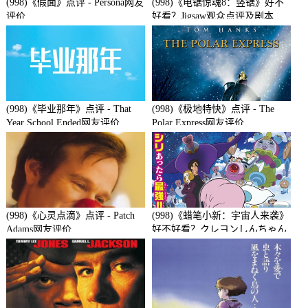
(998)《假面》点评 - Persona网友
(998)《电锯惊魂8：竖锯》好不
评价
好看？Jigsaw观众点评及剧本
(998)《毕业那年》点评 - That
(998)《极地特快》点评 - The
Year School Ended网友评价
Polar Express网友评价
(998)《心灵点滴》点评 - Patch
(998)《蜡笔小新：宇宙人来袭》
Adams网友评价
好不好看？クレヨンしんちゃん
襲来!!宇宙人シリリ观众点评及
剧本