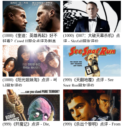
(1000)《奎迪：英雄再起》好不
(1000)《007：大破天幕杀机》点
好看？Creed II观众点评及剧本
评 - Skyfall网友评价
(1000)《阳光姐妹淘》点评 - 써
(999)《天翻地覆》点评 - See
니网友评价
Spot Run网友评价
(999)《歼魔记》点评 - Die,
(999)《杀出个黎明》点评 - From