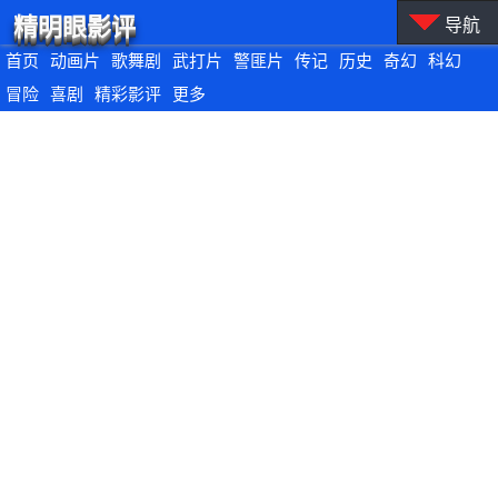
精明眼影评
导航
首页
动画片
歌舞剧
武打片
警匪片
传记
历史
奇幻
科幻
冒险
喜剧
精彩影评
更多