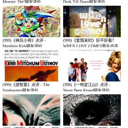
Monster, Die!网友评价
Dusk Till Dawn网友评价
(999)《神兵小将》点评 -
(999)《爱情来时》好不好看？
Shenbing Kids网友评价
WHEN LOVE COMES观众点评
及剧本
(999)《游牧客》点评 - The
(998)《一吻定江山》点评 -
Sundowners网友评价
Never Been Kissed网友评价