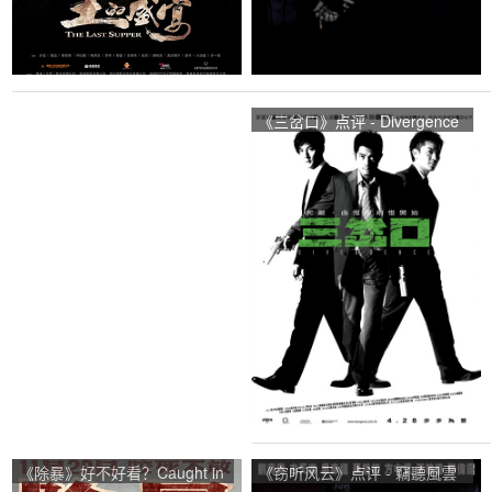
《三岔口》点评 - Divergence
网友评价
《除暴》好不好看？Caught in
《窃听风云》点评 - 竊聽風雲