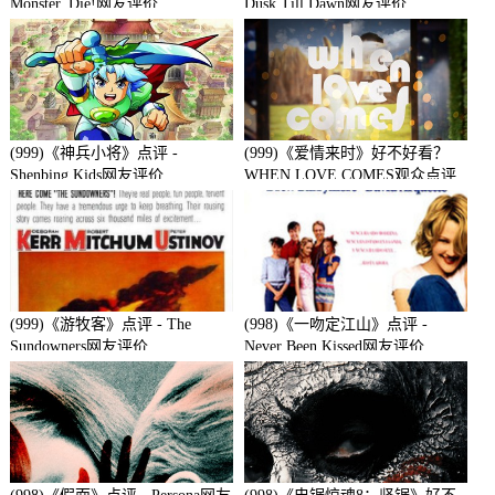
Monster, Die!网友评价
Dusk Till Dawn网友评价
(999)《神兵小将》点评 -
(999)《爱情来时》好不好看？
Shenbing Kids网友评价
WHEN LOVE COMES观众点评
及剧本
(999)《游牧客》点评 - The
(998)《一吻定江山》点评 -
Sundowners网友评价
Never Been Kissed网友评价