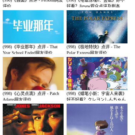
(998)《假面》点评 - Persona网友
(998)《电锯惊魂8：竖锯》好不
评价
好看？Jigsaw观众点评及剧本
(998)《毕业那年》点评 - That
(998)《极地特快》点评 - The
Year School Ended网友评价
Polar Express网友评价
(998)《心灵点滴》点评 - Patch
(998)《蜡笔小新：宇宙人来袭》
Adams网友评价
好不好看？クレヨンしんちゃん
襲来!!宇宙人シリリ观众点评及
剧本