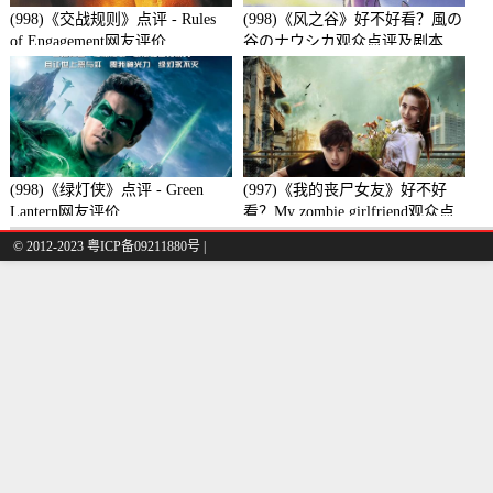
(998)《交战规则》点评 - Rules
(998)《风之谷》好不好看？風の
of Engagement网友评价
谷のナウシカ观众点评及剧本
(998)《绿灯侠》点评 - Green
(997)《我的丧尸女友》好不好
Lantern网友评价
看？My zombie girlfriend观众点
评及剧本
© 2012-2023 粤ICP备09211880号 |