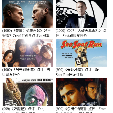
(1000)《奎迪：英雄再起》好不
(1000)《007：大破天幕杀机》点
好看？Creed II观众点评及剧本
评 - Skyfall网友评价
(1000)《阳光姐妹淘》点评 - 써
(999)《天翻地覆》点评 - See
니网友评价
Spot Run网友评价
(999)《歼魔记》点评 - Die,
(999)《杀出个黎明》点评 - From