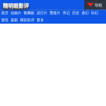
精明眼影评
导航
首页
动画片
歌舞剧
武打片
警匪片
传记
历史
奇幻
科幻
冒险
喜剧
精彩影评
更多