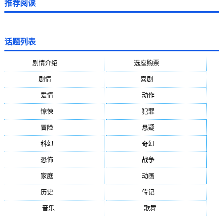
推荐阅读
话题列表
剧情介绍
(5388)
选座购票
(5388)
剧情
(1984)
喜剧
(1004)
爱情
(887)
动作
(752)
惊悚
(648)
犯罪
(472)
冒险
(377)
悬疑
(278)
科幻
(272)
奇幻
(244)
恐怖
(236)
战争
(224)
家庭
(195)
动画
(188)
历史
(171)
传记
(149)
音乐
(92)
歌舞
(81)