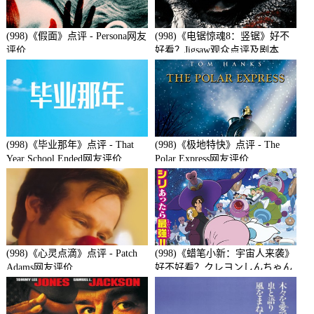
(998)《假面》点评 - Persona网友
(998)《电锯惊魂8：竖锯》好不
评价
好看？Jigsaw观众点评及剧本
(998)《毕业那年》点评 - That
(998)《极地特快》点评 - The
Year School Ended网友评价
Polar Express网友评价
(998)《心灵点滴》点评 - Patch
(998)《蜡笔小新：宇宙人来袭》
Adams网友评价
好不好看？クレヨンしんちゃん
襲来!!宇宙人シリリ观众点评及
剧本