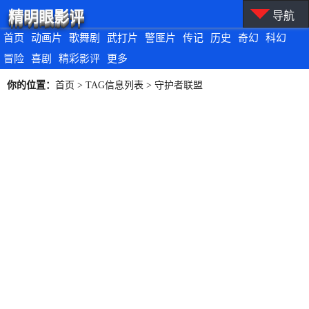
精明眼影评
导航
首页
动画片
歌舞剧
武打片
警匪片
传记
历史
奇幻
科幻
冒险
喜剧
精彩影评
更多
你的位置：
首页
> TAG信息列表 > 守护者联盟