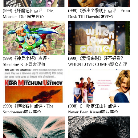
(999)《歼魔记》点评 - Die,
(999)《杀出个黎明》点评 - From
Monster, Die!网友评价
Dusk Till Dawn网友评价
(999)《神兵小将》点评 -
(999)《爱情来时》好不好看？
Shenbing Kids网友评价
WHEN LOVE COMES观众点评
及剧本
(999)《游牧客》点评 - The
(998)《一吻定江山》点评 -
Sundowners网友评价
Never Been Kissed网友评价