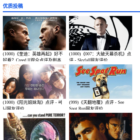
优质投稿
(1000)《奎迪：英雄再起》好不
(1000)《007：大破天幕杀机》点
好看？Creed II观众点评及剧本
评 - Skyfall网友评价
(1000)《阳光姐妹淘》点评 - 써
(999)《天翻地覆》点评 - See
니网友评价
Spot Run网友评价