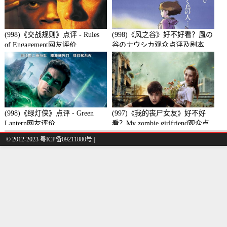
(998)《交战规则》点评 - Rules
(998)《风之谷》好不好看？風の
of Engagement网友评价
谷のナウシカ观众点评及剧本
(998)《绿灯侠》点评 - Green
(997)《我的丧尸女友》好不好
Lantern网友评价
看？My zombie girlfriend观众点
评及剧本
© 2012-2023 粤ICP备09211880号 |