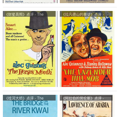
《财星高照》点评 - The
《拉凡德山的暴徒》点评 -
Horse's Mouth网友评价
The Lavender Hill Mob网友评
价
《桂河大桥》点评 - The
《阿拉伯的劳伦斯》点评 -
Bridge on the River Kwai网友
Lawrence of Arabia网友评价
评价