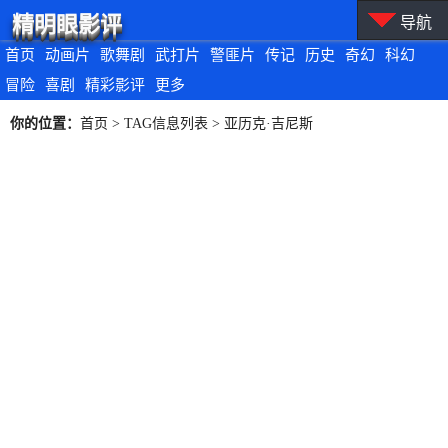
精明眼影评
导航
首页
动画片
歌舞剧
武打片
警匪片
传记
历史
奇幻
科幻
冒险
喜剧
精彩影评
更多
你的位置：
首页
> TAG信息列表 > 亚历克·吉尼斯