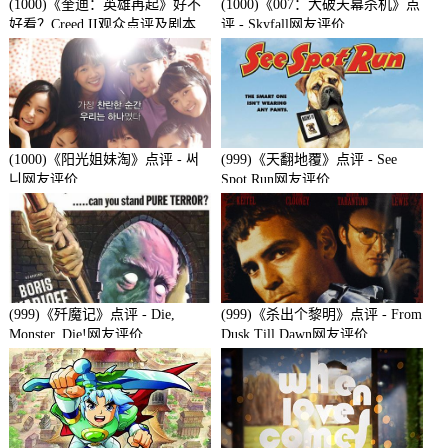
(1000)《奎迪：英雄再起》好不
(1000)《007：大破天幕杀机》点
好看？Creed II观众点评及剧本
评 - Skyfall网友评价
(1000)《阳光姐妹淘》点评 - 써
(999)《天翻地覆》点评 - See
니网友评价
Spot Run网友评价
(999)《歼魔记》点评 - Die,
(999)《杀出个黎明》点评 - From
Monster, Die!网友评价
Dusk Till Dawn网友评价