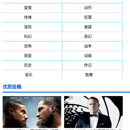
爱情
(887)
动作
(752)
惊悚
(648)
犯罪
(472)
冒险
(377)
悬疑
(278)
科幻
(272)
奇幻
(244)
恐怖
(236)
战争
(224)
家庭
(195)
动画
(188)
历史
(171)
传记
(149)
音乐
(92)
歌舞
(81)
优质投稿