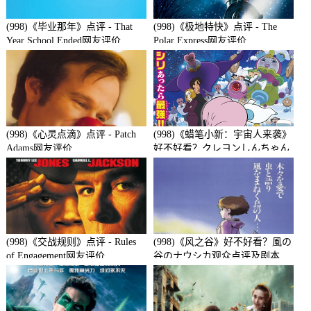
(998)《毕业那年》点评 - That
(998)《极地特快》点评 - The
Year School Ended网友评价
Polar Express网友评价
(998)《心灵点滴》点评 - Patch
(998)《蜡笔小新：宇宙人来袭》
Adams网友评价
好不好看？クレヨンしんちゃん
襲来!!宇宙人シリリ观众点评及
剧本
(998)《交战规则》点评 - Rules
(998)《风之谷》好不好看？風の
of Engagement网友评价
谷のナウシカ观众点评及剧本