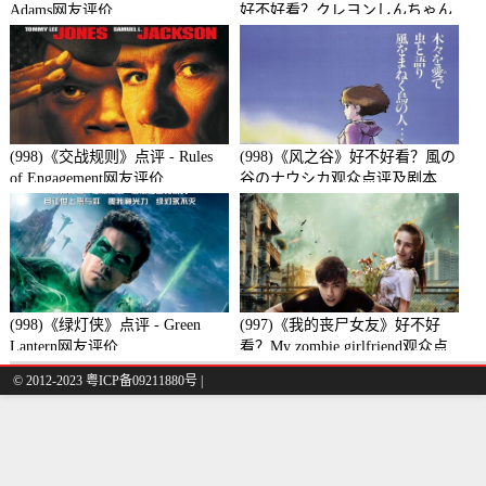
Adams网友评价
好不好看？クレヨンしんちゃん
襲来!!宇宙人シリリ观众点评及
剧本
(998)《交战规则》点评 - Rules
(998)《风之谷》好不好看？風の
of Engagement网友评价
谷のナウシカ观众点评及剧本
(998)《绿灯侠》点评 - Green
(997)《我的丧尸女友》好不好
Lantern网友评价
看？My zombie girlfriend观众点
评及剧本
© 2012-2023 粤ICP备09211880号 |