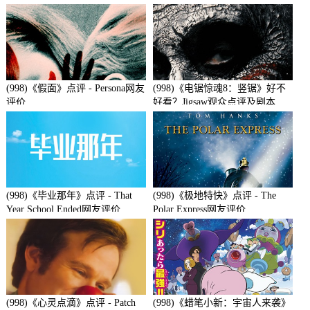
(998)《假面》点评 - Persona网友
(998)《电锯惊魂8：竖锯》好不
评价
好看？Jigsaw观众点评及剧本
(998)《毕业那年》点评 - That
(998)《极地特快》点评 - The
Year School Ended网友评价
Polar Express网友评价
(998)《心灵点滴》点评 - Patch
(998)《蜡笔小新：宇宙人来袭》