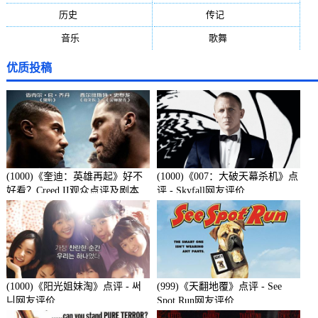
历史
(171)
传记
(149)
音乐
(92)
歌舞
(81)
优质投稿
(1000)《奎迪：英雄再起》好不
(1000)《007：大破天幕杀机》点
好看？Creed II观众点评及剧本
评 - Skyfall网友评价
(1000)《阳光姐妹淘》点评 - 써
(999)《天翻地覆》点评 - See
니网友评价
Spot Run网友评价