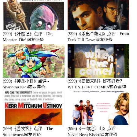
(999)《歼魔记》点评 - Die,
(999)《杀出个黎明》点评 - From
Monster, Die!网友评价
Dusk Till Dawn网友评价
(999)《神兵小将》点评 -
(999)《爱情来时》好不好看？
Shenbing Kids网友评价
WHEN LOVE COMES观众点评
及剧本
(999)《游牧客》点评 - The
(998)《一吻定江山》点评 -
Sundowners网友评价
Never Been Kissed网友评价