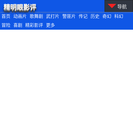
精明眼影评
导航
首页
动画片
歌舞剧
武打片
警匪片
传记
历史
奇幻
科幻
冒险
喜剧
精彩影评
更多