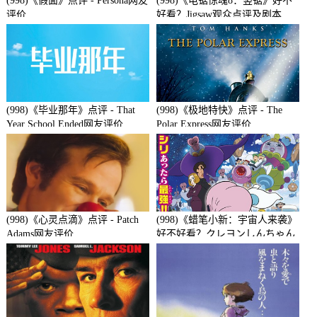
(998)《假面》点评 - Persona网友
(998)《电锯惊魂8：竖锯》好不
评价
好看？Jigsaw观众点评及剧本
(998)《毕业那年》点评 - That
(998)《极地特快》点评 - The
Year School Ended网友评价
Polar Express网友评价
(998)《心灵点滴》点评 - Patch
(998)《蜡笔小新：宇宙人来袭》
Adams网友评价
好不好看？クレヨンしんちゃん
襲来!!宇宙人シリリ观众点评及
剧本