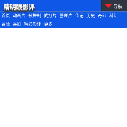
精明眼影评
导航
首页
动画片
歌舞剧
武打片
警匪片
传记
历史
奇幻
科幻
冒险
喜剧
精彩影评
更多