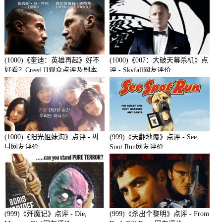
(1000)《奎迪：英雄再起》好不
(1000)《007：大破天幕杀机》点
好看？Creed II观众点评及剧本
评 - Skyfall网友评价
(1000)《阳光姐妹淘》点评 - 써
(999)《天翻地覆》点评 - See
니网友评价
Spot Run网友评价
(999)《歼魔记》点评 - Die,
(999)《杀出个黎明》点评 - From