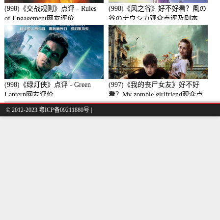
(998)《交战规则》点评 - Rules
(998)《风之谷》好不好看？風の
of Engagement网友评价
谷のナウシカ观众点评及剧本
(998)《绿灯侠》点评 - Green
(997)《我的丧尸女友》好不好
Lantern网友评价
看？My zombie girlfriend观众点
评及剧本
© 2012-2023 粤ICP备09211880号 |