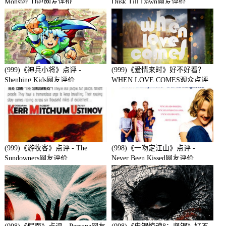
Monster, Die!网友评价
Dusk Till Dawn网友评价
(999)《神兵小将》点评 -
(999)《爱情来时》好不好看？
Shenbing Kids网友评价
WHEN LOVE COMES观众点评
及剧本
(999)《游牧客》点评 - The
(998)《一吻定江山》点评 -
Sundowners网友评价
Never Been Kissed网友评价