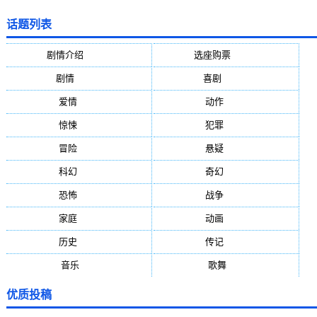
话题列表
剧情介绍
(5388)
选座购票
(5388)
剧情
(1984)
喜剧
(1004)
爱情
(887)
动作
(752)
惊悚
(648)
犯罪
(472)
冒险
(377)
悬疑
(278)
科幻
(272)
奇幻
(244)
恐怖
(236)
战争
(224)
家庭
(195)
动画
(188)
历史
(171)
传记
(149)
音乐
(92)
歌舞
(81)
优质投稿