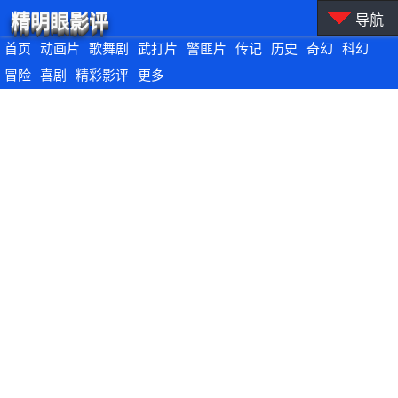
精明眼影评
导航
首页
动画片
歌舞剧
武打片
警匪片
传记
历史
奇幻
科幻
冒险
喜剧
精彩影评
更多