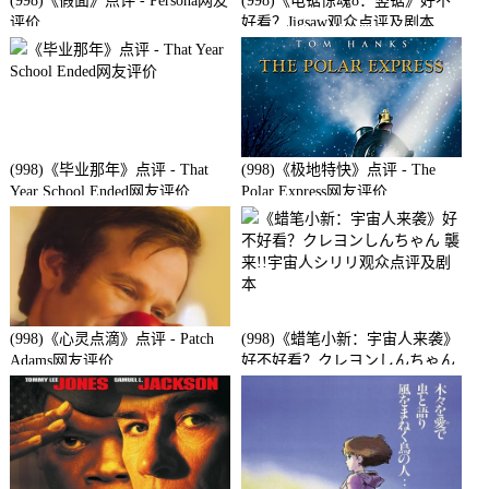
(998)《假面》点评 - Persona网友
(998)《电锯惊魂8：竖锯》好不
评价
好看？Jigsaw观众点评及剧本
(998)《毕业那年》点评 - That
(998)《极地特快》点评 - The
Year School Ended网友评价
Polar Express网友评价
(998)《心灵点滴》点评 - Patch
(998)《蜡笔小新：宇宙人来袭》
Adams网友评价
好不好看？クレヨンしんちゃん
襲来!!宇宙人シリリ观众点评及
剧本