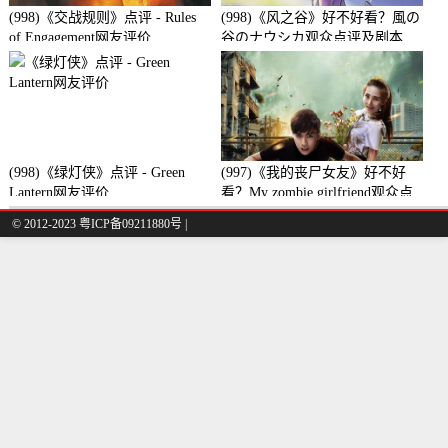
(998)《交战规则》点评 - Rules
(998)《风之谷》好不好看？風の
of Engagement网友评价
谷のナウシカ观众点评及剧本
(998)《绿灯侠》点评 - Green
(997)《我的丧尸女友》好不好
Lantern网友评价
看？My zombie girlfriend观众点
评及剧本
© 2012-2023 粤ICP备09211880号 |