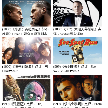
(1000)《奎迪：英雄再起》好不
(1000)《007：大破天幕杀机》点
好看？Creed II观众点评及剧本
评 - Skyfall网友评价
(1000)《阳光姐妹淘》点评 - 써
(999)《天翻地覆》点评 - See
니网友评价
Spot Run网友评价
(999)《歼魔记》点评 - Die,
(999)《杀出个黎明》点评 - From