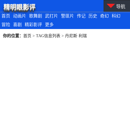
精明眼影评
导航
首页
动画片
歌舞剧
武打片
警匪片
传记
历史
奇幻
科幻
冒险
喜剧
精彩影评
更多
你的位置：
首页
> TAG信息列表 > 丹尼斯·利瑞