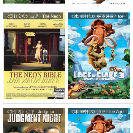
《霓虹宝典》点评 - The Neon
《冰川时代3》好不好看？Ice
Bible网友评价
Age: Dawn of the Dinosaurs
观众点评及剧本
《夜惊魂》点评 - Judgment
《冰川时代3》点评 - Ice Age:
Night网友评价
Dawn of the Dinosaurs网友评
价