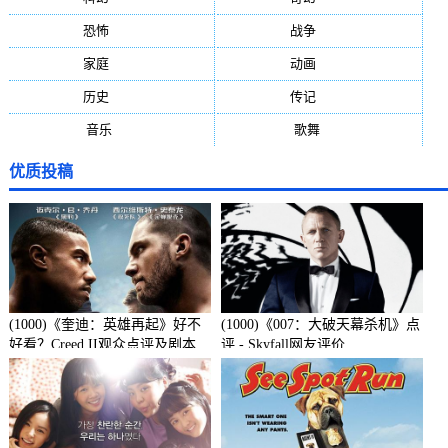
恐怖
(236)
战争
(224)
家庭
(195)
动画
(188)
历史
(171)
传记
(149)
音乐
(92)
歌舞
(81)
优质投稿
(1000)《奎迪：英雄再起》好不
(1000)《007：大破天幕杀机》点
好看？Creed II观众点评及剧本
评 - Skyfall网友评价