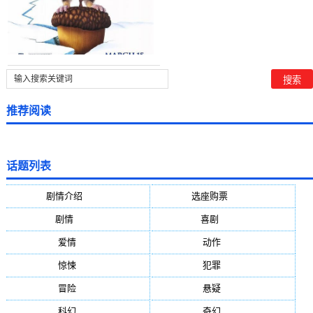
推荐阅读
话题列表
剧情介绍
(5388)
选座购票
(5388)
剧情
(1984)
喜剧
(1004)
爱情
(887)
动作
(752)
惊悚
(648)
犯罪
(472)
冒险
(377)
悬疑
(278)
科幻
(272)
奇幻
(244)