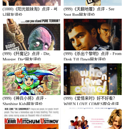
(1000)《阳光姐妹淘》点评 - 써
(999)《天翻地覆》点评 - See
니网友评价
Spot Run网友评价
(999)《歼魔记》点评 - Die,
(999)《杀出个黎明》点评 - From
Monster, Die!网友评价
Dusk Till Dawn网友评价
(999)《神兵小将》点评 -
(999)《爱情来时》好不好看？
Shenbing Kids网友评价
WHEN LOVE COMES观众点评
及剧本