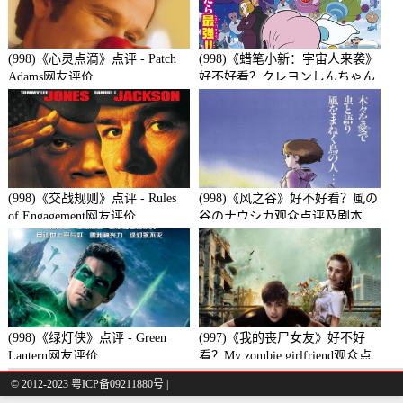
(998)《心灵点滴》点评 - Patch
(998)《蜡笔小新：宇宙人来袭》
Adams网友评价
好不好看？クレヨンしんちゃん
襲来!!宇宙人シリリ观众点评及
剧本
(998)《交战规则》点评 - Rules
(998)《风之谷》好不好看？風の
of Engagement网友评价
谷のナウシカ观众点评及剧本
(998)《绿灯侠》点评 - Green
(997)《我的丧尸女友》好不好
Lantern网友评价
看？My zombie girlfriend观众点
评及剧本
© 2012-2023 粤ICP备09211880号 |