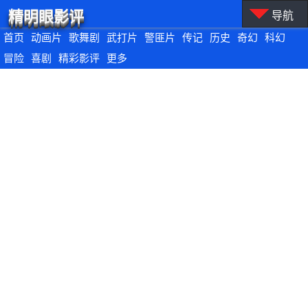
精明眼影评
导航
首页
动画片
歌舞剧
武打片
警匪片
传记
历史
奇幻
科幻
冒险
喜剧
精彩影评
更多