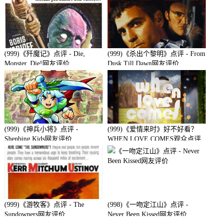
(999)《歼魔记》点评 - Die,
(999)《杀出个黎明》点评 - From
Monster, Die!网友评价
Dusk Till Dawn网友评价
(999)《神兵小将》点评 -
(999)《爱情来时》好不好看？
Shenbing Kids网友评价
WHEN LOVE COMES观众点评
及剧本
(999)《游牧客》点评 - The
(998)《一吻定江山》点评 -
Sundowners网友评价
Never Been Kissed网友评价