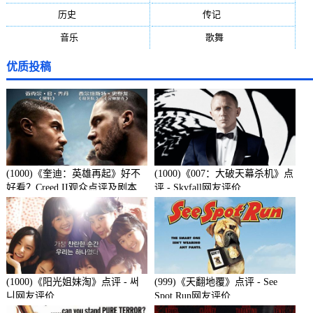
历史
(171)
传记
(149)
音乐
(92)
歌舞
(81)
优质投稿
(1000)《奎迪：英雄再起》好不
(1000)《007：大破天幕杀机》点
好看？Creed II观众点评及剧本
评 - Skyfall网友评价
(1000)《阳光姐妹淘》点评 - 써
(999)《天翻地覆》点评 - See
니网友评价
Spot Run网友评价