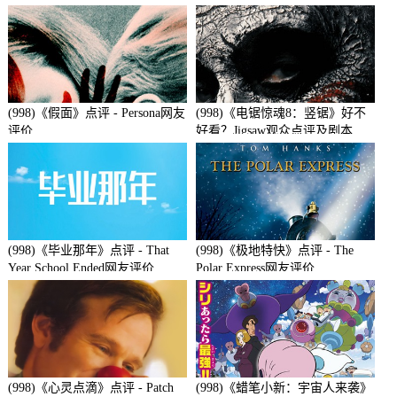
(998)《假面》点评 - Persona网友
(998)《电锯惊魂8：竖锯》好不
评价
好看？Jigsaw观众点评及剧本
(998)《毕业那年》点评 - That
(998)《极地特快》点评 - The
Year School Ended网友评价
Polar Express网友评价
(998)《心灵点滴》点评 - Patch
(998)《蜡笔小新：宇宙人来袭》