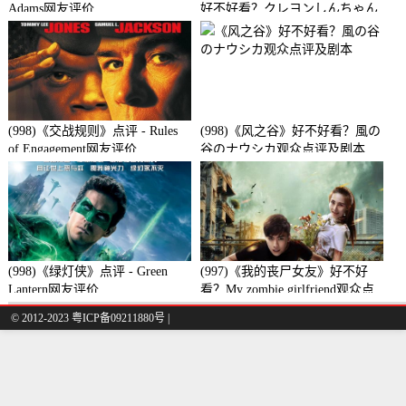
Adams网友评价
好不好看？クレヨンしんちゃん
襲来!!宇宙人シリリ观众点评及
剧本
(998)《交战规则》点评 - Rules
(998)《风之谷》好不好看？風の
of Engagement网友评价
谷のナウシカ观众点评及剧本
(998)《绿灯侠》点评 - Green
(997)《我的丧尸女友》好不好
Lantern网友评价
看？My zombie girlfriend观众点
评及剧本
© 2012-2023 粤ICP备09211880号 |