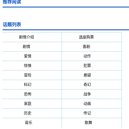
推荐阅读
话题列表
剧情介绍
(5388)
选座购票
(5388)
剧情
(1984)
喜剧
(1004)
爱情
(887)
动作
(752)
惊悚
(648)
犯罪
(472)
冒险
(377)
悬疑
(278)
科幻
(272)
奇幻
(244)
恐怖
(236)
战争
(224)
家庭
(195)
动画
(188)
历史
(171)
传记
(149)
音乐
(92)
歌舞
(81)