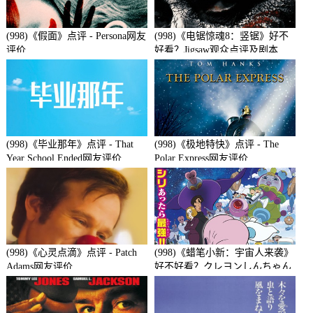
(998)《假面》点评 - Persona网友
(998)《电锯惊魂8：竖锯》好不
评价
好看？Jigsaw观众点评及剧本
(998)《毕业那年》点评 - That
(998)《极地特快》点评 - The
Year School Ended网友评价
Polar Express网友评价
(998)《心灵点滴》点评 - Patch
(998)《蜡笔小新：宇宙人来袭》
Adams网友评价
好不好看？クレヨンしんちゃん
襲来!!宇宙人シリリ观众点评及
剧本