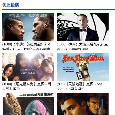
优质投稿
(1000)《奎迪：英雄再起》好不
(1000)《007：大破天幕杀机》点
好看？Creed II观众点评及剧本
评 - Skyfall网友评价
(1000)《阳光姐妹淘》点评 - 써
(999)《天翻地覆》点评 - See
니网友评价
Spot Run网友评价