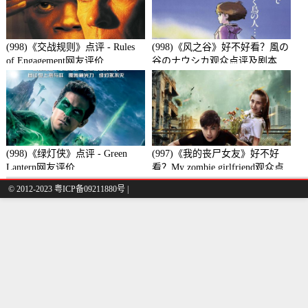
(998)《交战规则》点评 - Rules
(998)《风之谷》好不好看？風の
of Engagement网友评价
谷のナウシカ观众点评及剧本
(998)《绿灯侠》点评 - Green
(997)《我的丧尸女友》好不好
Lantern网友评价
看？My zombie girlfriend观众点
评及剧本
© 2012-2023 粤ICP备09211880号 |