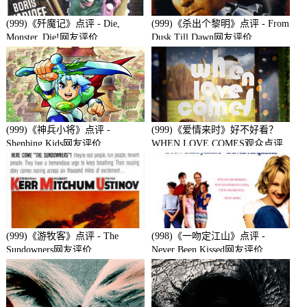
(999)《歼魔记》点评 - Die,
(999)《杀出个黎明》点评 - From
Monster, Die!网友评价
Dusk Till Dawn网友评价
(999)《神兵小将》点评 -
(999)《爱情来时》好不好看？
Shenbing Kids网友评价
WHEN LOVE COMES观众点评
及剧本
(999)《游牧客》点评 - The
(998)《一吻定江山》点评 -
Sundowners网友评价
Never Been Kissed网友评价