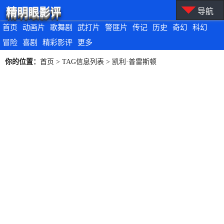
精明眼影评
导航
首页
动画片
歌舞剧
武打片
警匪片
传记
历史
奇幻
科幻
冒险
喜剧
精彩影评
更多
你的位置：
首页
> TAG信息列表 > 凯利·普雷斯顿