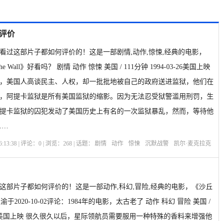
友评价
看过这部片子都如何评价的！这是一部剧情,动作,惊悚,经典的电影，
the Wall》好看吗？ 剧情 动作 惊悚 美国 / 111分钟 1994-03-26美国上映
，美国人高谈民主、人权，却一批批地被自己的政府送进监狱，他们在
，阿提卡监狱是所有美国监狱的缩影。因为无法忍受狱警滥用刑罚，生
提卡监狱的囚犯发动了美国历史上有名的一次监狱暴乱，然而，等待他
……
:13:38 | 评论：
0
| 浏览：
268
| 话题：
剧情
动作
惊悚
沉默战警
凯尔·麦克拉克
兰伦斯·威廉姆斯三世
约翰·弗兰克海默
选座购票
剧情介绍
这部片子都如何评价的！这是一部动作,科幻,冒险,经典的电影，《沙丘
于2020-10-02评论：1984年的电影，太古老了 动作 科幻 冒险 美国 /
-12-03美国上映 很久很久以后，星际领航员需要服用一种特殊的香料来增强他