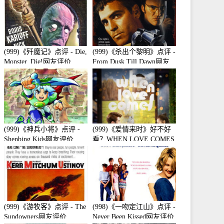
(999)《歼魔记》点评 - Die,
(999)《杀出个黎明》点评 -
Monster, Die!网友评价
From Dusk Till Dawn网友
评价
(999)《神兵小将》点评 -
(999)《爱情来时》好不好
Shenbing Kids网友评价
看？WHEN LOVE COMES
观众点评及剧本
(999)《游牧客》点评 - The
(998)《一吻定江山》点评 -
Sundowners网友评价
Never Been Kissed网友评价