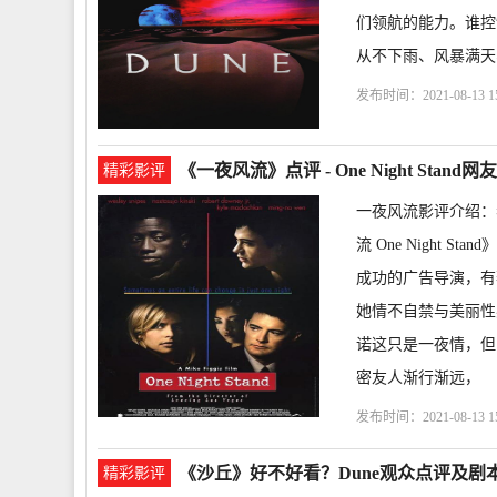
们领航的能力。谁控
从不下雨、风暴满天、
发布时间：2021-08-13 15
特里克·斯图尔特
何塞
《一夜风流》点评 - One Night Stand
精彩影评
一夜风流影评介绍：
流 One Night S
成功的广告导演，有
她情不自禁与美丽性
诺这只是一夜情，但
密友人渐行渐远，
发布时间：2021-08-13 15
莎·金斯基
凯尔·麦克
《沙丘》好不好看？Dune观众点评及剧
精彩影评