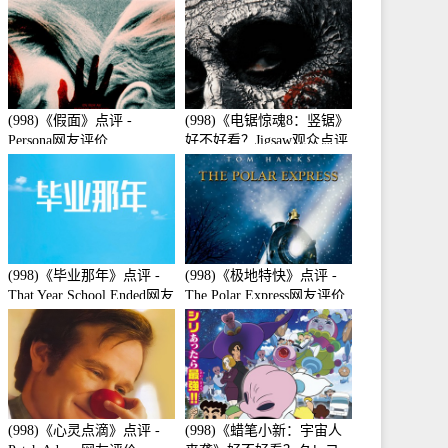
(998)《假面》点评 -
(998)《电锯惊魂8：竖锯》
Persona网友评价
好不好看？Jigsaw观众点评
及剧本
(998)《毕业那年》点评 -
(998)《极地特快》点评 -
That Year School Ended网友
The Polar Express网友评价
评价
(998)《心灵点滴》点评 -
(998)《蜡笔小新：宇宙人