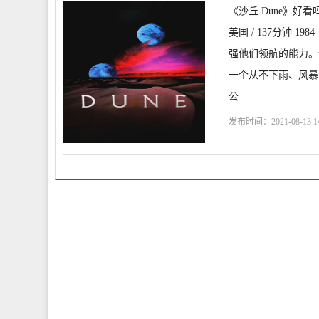
《沙丘 Dune》好看
美国 / 137分钟 
强他们领航的能力。
一个从不下雨、风暴满
公
发布时间：2021-08-13 14
特
何塞·费勒
大卫·林