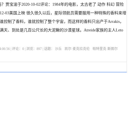
吗？贾宝渝于2020-10-02评论：1984年的电影，太古老了 动作 科幻 冒险
1984-12-03美国上映 很久很久以后，星际领航员需要服用一种特殊的香料来增
谁控制了香料，谁就控制了整个宇宙，而这样的香料只出产于Arrakis，
天、到处是几百公尺长的大泥鳅的沙漠星球。Atreide家族的主人Leto
:06:56 | 评论：
0
| 浏览：
897
| 话题：
沙丘
凯尔·麦克拉克伦
帕特里克·斯图尔
奇
选座购票
剧情介绍