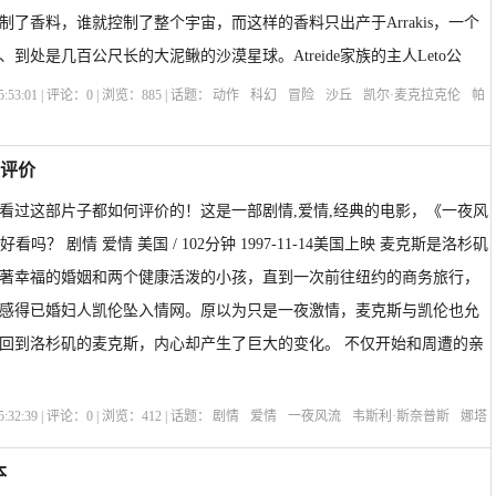
制了香料，谁就控制了整个宇宙，而这样的香料只出产于Arrakis，一个
到处是几百公尺长的大泥鳅的沙漠星球。Atreide家族的主人Leto公
:53:01 | 评论：
0
| 浏览：
885
| 话题：
动作
科幻
冒险
沙丘
凯尔·麦克拉克伦
帕
·费勒
大卫·林奇
选座购票
剧情介绍
网友评价
看过这部片子都如何评价的！这是一部剧情,爱情,经典的电影，《一夜风
tand》好看吗？ 剧情 爱情 美国 / 102分钟 1997-11-14美国上映 麦克斯是洛杉矶
著幸福的婚姻和两个健康活泼的小孩，直到一次前往纽约的商务旅行，
感得已婚妇人凯伦坠入情网。原以为只是一夜激情，麦克斯与凯伦也允
回到洛杉矶的麦克斯，内心却产生了巨大的变化。 不仅开始和周遭的亲
:32:39 | 评论：
0
| 浏览：
412
| 话题：
剧情
爱情
一夜风流
韦斯利·斯奈普斯
娜塔
拉克伦
迈克·菲吉斯
选座购票
剧情介绍
本