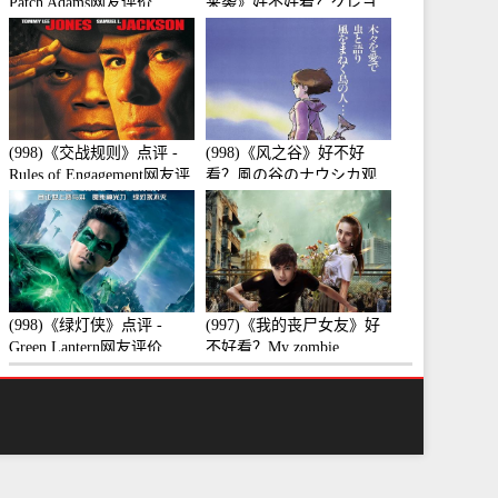
Patch Adams网友评价
来袭》好不好看？クレヨ
ンしんちゃん 襲来!!宇宙
人シリリ观众点评及剧本
(998)《交战规则》点评 -
(998)《风之谷》好不好
Rules of Engagement网友评
看？風の谷のナウシカ观
价
众点评及剧本
(998)《绿灯侠》点评 -
(997)《我的丧尸女友》好
Green Lantern网友评价
不好看？My zombie
girlfriend观众点评及剧本