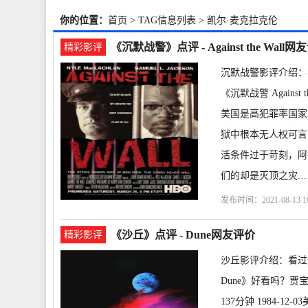
你的位置：
首页
> TAG信息列表 > 凯尔·麦克拉克伦
《沉默战警》点评 - Against the Wall网
精彩影评
沉默战警影评介绍：
《沉默战警 Against 
美国是高犯罪率国家
狱中根本无人权可言
活条件过于苛刻，阿
们的却是灭顶之灾.
发布时间：2021-08-13 16
伦
塞缪尔·杰克逊
克
《沙丘》点评 - Dune网友评价
精彩影评
沙丘影评介绍：看过
Dune》好看吗？贾宝渝
137分钟 1984