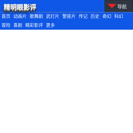
精明眼影评
导航
首页
动画片
歌舞剧
武打片
警匪片
传记
历史
奇幻
科幻
冒险
喜剧
精彩影评
更多