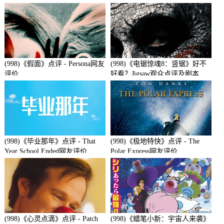
(998)《假面》点评 - Persona网友
(998)《电锯惊魂8：竖锯》好不
评价
好看？Jigsaw观众点评及剧本
(998)《毕业那年》点评 - That
(998)《极地特快》点评 - The
Year School Ended网友评价
Polar Express网友评价
(998)《心灵点滴》点评 - Patch
(998)《蜡笔小新：宇宙人来袭》