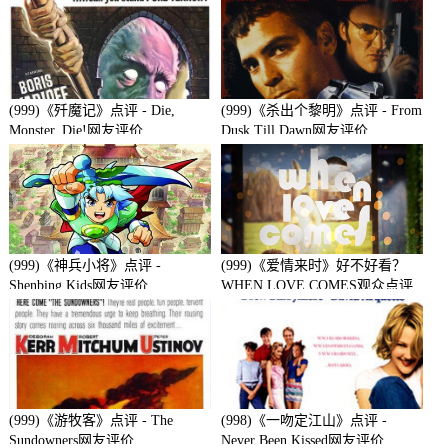
(999)《歼魔记》点评 - Die,
(999)《杀出个黎明》点评 - From
Monster, Die!网友评价
Dusk Till Dawn网友评价
(999)《神兵小将》点评 -
(999)《爱情来时》好不好看？
Shenbing Kids网友评价
WHEN LOVE COMES观众点评
及剧本
(999)《游牧客》点评 - The
(998)《一吻定江山》点评 -
Sundowners网友评价
Never Been Kissed网友评价