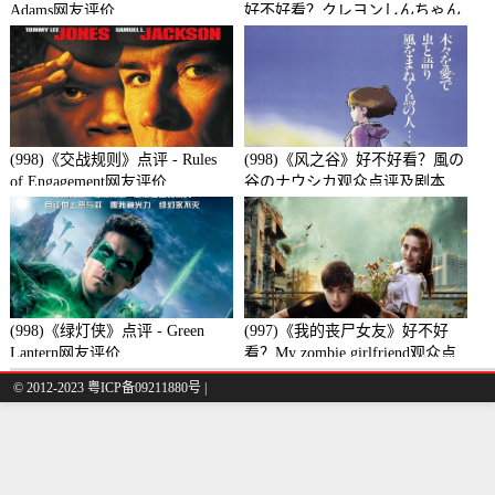
Adams网友评价
好不好看？クレヨンしんちゃん
襲来!!宇宙人シリリ观众点评及
剧本
(998)《交战规则》点评 - Rules
(998)《风之谷》好不好看？風の
of Engagement网友评价
谷のナウシカ观众点评及剧本
(998)《绿灯侠》点评 - Green
(997)《我的丧尸女友》好不好
Lantern网友评价
看？My zombie girlfriend观众点
评及剧本
© 2012-2023 粤ICP备09211880号 |