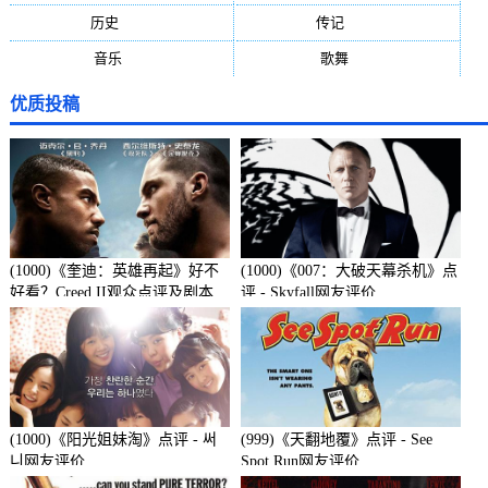
历史
(171)
传记
(149)
音乐
(92)
歌舞
(81)
优质投稿
(1000)《奎迪：英雄再起》好不
(1000)《007：大破天幕杀机》点
好看？Creed II观众点评及剧本
评 - Skyfall网友评价
(1000)《阳光姐妹淘》点评 - 써
(999)《天翻地覆》点评 - See
니网友评价
Spot Run网友评价