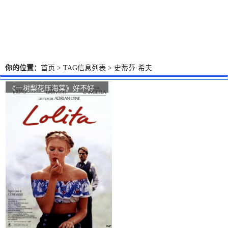
你的位置：
首页
> TAG信息列表 > 史蒂芬·希夫
《一树梨花压海棠》好不好
看？Lolita观众点评及剧本