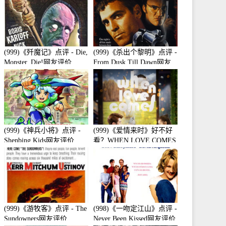
(999)《歼魔记》点评 - Die,
(999)《杀出个黎明》点评 -
Monster, Die!网友评价
From Dusk Till Dawn网友
评价
(999)《神兵小将》点评 -
(999)《爱情来时》好不好
Shenbing Kids网友评价
看？WHEN LOVE COMES
观众点评及剧本
(999)《游牧客》点评 - The
(998)《一吻定江山》点评 -
Sundowners网友评价
Never Been Kissed网友评价