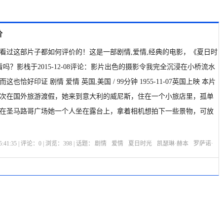
价
看过这部片子都如何评价的！这是一部剧情,爱情,经典的电影，《夏日时
e》好看吗？影栈于2015-12-08评论：影片出色的摄影令我完全沉浸在小桥流水
也恰好印证 剧情 爱情 英国,美国 / 99分钟 1955-11-07英国上映 本片
次在国外旅游渡假，她来到意大利的威尼斯，住在一个小旅店里，孤单
在圣马路哥广场她一个人坐在露台上，拿着相机想拍下一些景物，可放
:41:35 | 评论：
0
| 浏览：
398
| 话题：
剧情
爱情
夏日时光
凯瑟琳·赫本
罗萨诺·
利恩
选座购票
剧情介绍