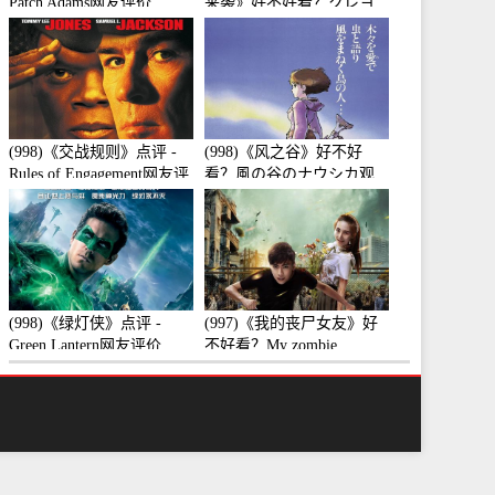
Patch Adams网友评价
来袭》好不好看？クレヨ
ンしんちゃん 襲来!!宇宙
人シリリ观众点评及剧本
(998)《交战规则》点评 -
(998)《风之谷》好不好
Rules of Engagement网友评
看？風の谷のナウシカ观
价
众点评及剧本
(998)《绿灯侠》点评 -
(997)《我的丧尸女友》好
Green Lantern网友评价
不好看？My zombie
girlfriend观众点评及剧本