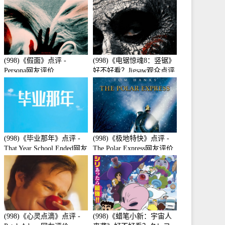
(998)《假面》点评 -
(998)《电锯惊魂8：竖锯》
Persona网友评价
好不好看？Jigsaw观众点评
及剧本
(998)《毕业那年》点评 -
(998)《极地特快》点评 -
That Year School Ended网友
The Polar Express网友评价
评价
(998)《心灵点滴》点评 -
(998)《蜡笔小新：宇宙人