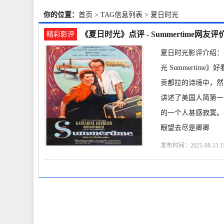
你的位置：
首页
> TAG信息列表 > 夏日时光
《夏日时光》点评 - Summertime网友评
精彩影评
夏日时光影评介绍：
光 Summertim
贡都拉的诗境中，然而这
讲述了美国人简第一
的一个人甚感寂寞。
眼望去尽是卿卿
发布时间：2021-08-13 15
布拉齐
伊莎·米兰达