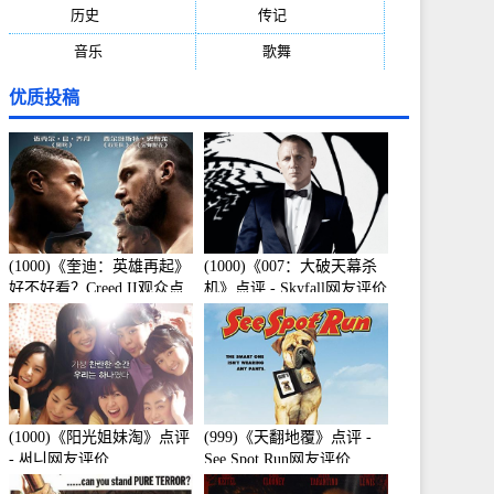
历史
(171)
传记
(149)
音乐
(92)
歌舞
(81)
优质投稿
(1000)《奎迪：英雄再起》
(1000)《007：大破天幕杀
好不好看？Creed II观众点
机》点评 - Skyfall网友评价
评及剧本
(1000)《阳光姐妹淘》点评
(999)《天翻地覆》点评 -
- 써니网友评价
See Spot Run网友评价