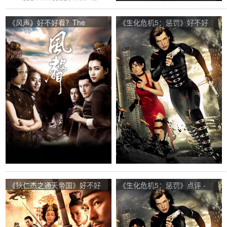
《风声》好不好看？The
《生化危机5：惩罚》好不好
Message观众点评及剧本
看？Resident Evil: Retribution
观众点评及剧本
《狄仁杰之通天帝国》好不好
《生化危机5：惩罚》点评 -
看？Detective Dee and the
Resident Evil: Retribution网友
Mystery of the Phantom
评价
Flame观众点评及剧本