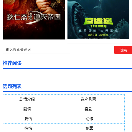
推荐阅读
话题列表
剧情介绍
(5388)
选座购票
(5388)
剧情
(1984)
喜剧
(1004)
爱情
(887)
动作
(752)
惊悚
(648)
犯罪
(472)