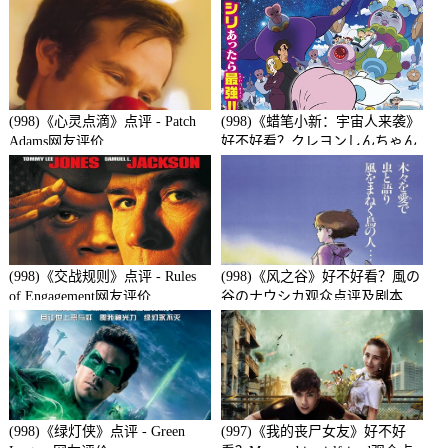
(998)《心灵点滴》点评 - Patch
(998)《蜡笔小新：宇宙人来袭》
Adams网友评价
好不好看？クレヨンしんちゃん
襲来!!宇宙人シリリ观众点评及
剧本
(998)《交战规则》点评 - Rules
(998)《风之谷》好不好看？風の
of Engagement网友评价
谷のナウシカ观众点评及剧本
(998)《绿灯侠》点评 - Green
(997)《我的丧尸女友》好不好