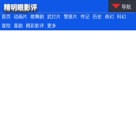
精明眼影评
导航
首页
动画片
歌舞剧
武打片
警匪片
传记
历史
奇幻
科幻
冒险
喜剧
精彩影评
更多