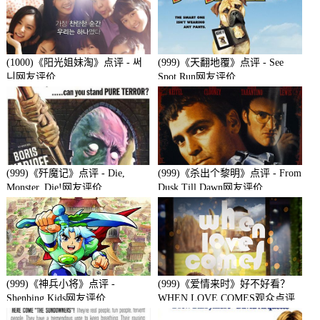
(1000)《阳光姐妹淘》点评 - 써
(999)《天翻地覆》点评 - See
니网友评价
Spot Run网友评价
(999)《歼魔记》点评 - Die,
(999)《杀出个黎明》点评 - From
Monster, Die!网友评价
Dusk Till Dawn网友评价
(999)《神兵小将》点评 -
(999)《爱情来时》好不好看？
Shenbing Kids网友评价
WHEN LOVE COMES观众点评
及剧本