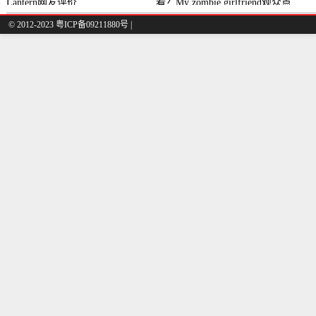
Lantern网友评价
看？My zombie girlfriend观众点
评及剧本
© 2012-2023 粤ICP备09211880号 |