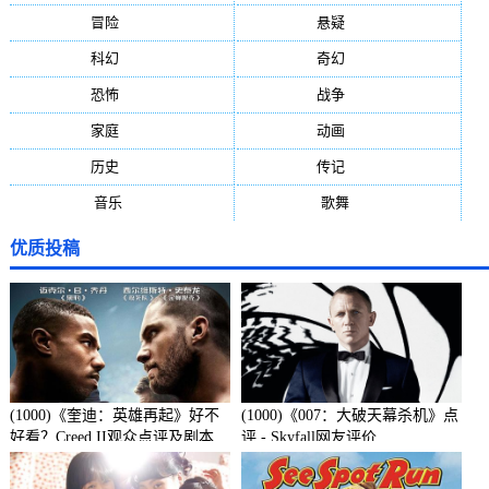
冒险
(377)
悬疑
(278)
科幻
(272)
奇幻
(244)
恐怖
(236)
战争
(224)
家庭
(195)
动画
(188)
历史
(171)
传记
(149)
音乐
(92)
歌舞
(81)
优质投稿
(1000)《奎迪：英雄再起》好不
(1000)《007：大破天幕杀机》点
好看？Creed II观众点评及剧本
评 - Skyfall网友评价