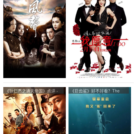
网友评价
价
《狄仁杰之通天帝国》点评 -
《巨齿鲨》好不好看？The
Detective Dee and the
Meg观众点评及剧本
Mystery of the Phantom
Flame网友评价