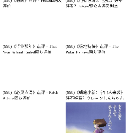
(998)《假面》点评 - Persona网友
(998)《电锯惊魂8：竖锯》好不
评价
好看？Jigsaw观众点评及剧本
(998)《毕业那年》点评 - That
(998)《极地特快》点评 - The
Year School Ended网友评价
Polar Express网友评价
(998)《心灵点滴》点评 - Patch
(998)《蜡笔小新：宇宙人来袭》
Adams网友评价
好不好看？クレヨンしんちゃん
襲来!!宇宙人シリリ观众点评及
剧本