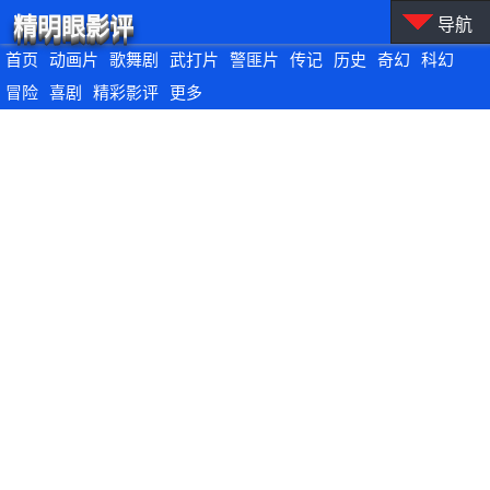
精明眼影评
导航
首页
动画片
歌舞剧
武打片
警匪片
传记
历史
奇幻
科幻
冒险
喜剧
精彩影评
更多