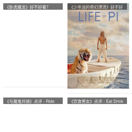
《卧虎藏龙》好不好看？
《少年派的奇幻漂流》好不好
Crouching Tiger, Hidden
看？Life of Pi观众点评及剧本
Dragon观众点评及剧本
《与魔鬼共骑》点评 - Ride
《饮食男女》点评 - Eat Drink
with the Devil网友评价
Man Woman网友评价