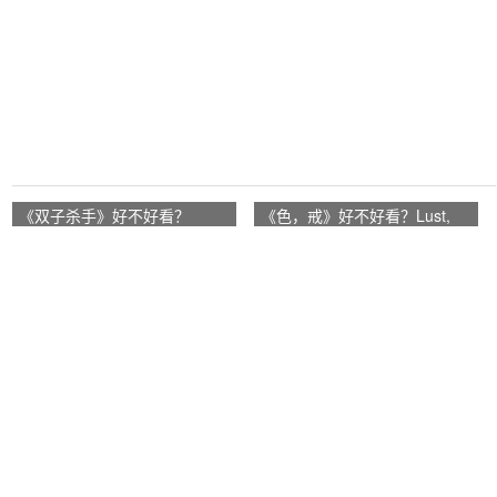
《双子杀手》好不好看？
《色，戒》好不好看？Lust,
Gemini Man观众点评及剧本
Caution、Lust or Love观众点
评及剧本