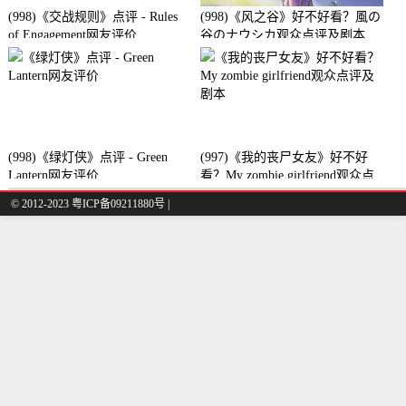
(998)《交战规则》点评 - Rules
(998)《风之谷》好不好看？風の
of Engagement网友评价
谷のナウシカ观众点评及剧本
(998)《绿灯侠》点评 - Green
(997)《我的丧尸女友》好不好
Lantern网友评价
看？My zombie girlfriend观众点
评及剧本
© 2012-2023 粤ICP备09211880号 |