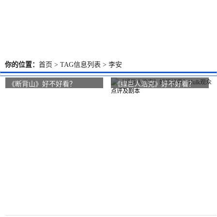
你的位置：
首页
> TAG信息列表 > 李安
《断背山》好不好看？
《绿巨人浩克》好不好看？
Brokeback Mountain观众点评
Hulk观众点评及剧本
及剧本