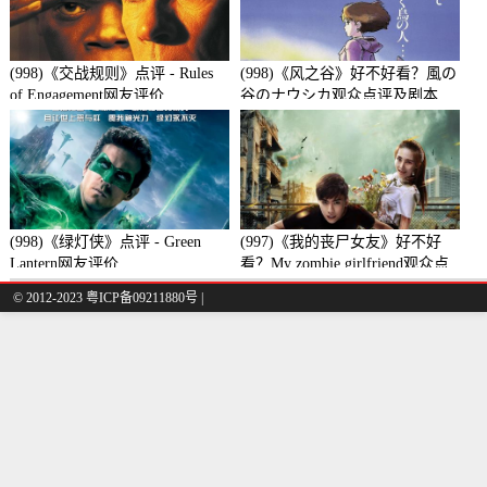
(998)《交战规则》点评 - Rules
(998)《风之谷》好不好看？風の
of Engagement网友评价
谷のナウシカ观众点评及剧本
(998)《绿灯侠》点评 - Green
(997)《我的丧尸女友》好不好
Lantern网友评价
看？My zombie girlfriend观众点
评及剧本
© 2012-2023 粤ICP备09211880号 |