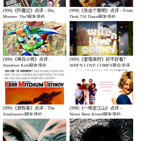
(999)《歼魔记》点评 - Die,
(999)《杀出个黎明》点评 - From
Monster, Die!网友评价
Dusk Till Dawn网友评价
(999)《神兵小将》点评 -
(999)《爱情来时》好不好看？
Shenbing Kids网友评价
WHEN LOVE COMES观众点评
及剧本
(999)《游牧客》点评 - The
(998)《一吻定江山》点评 -
Sundowners网友评价
Never Been Kissed网友评价