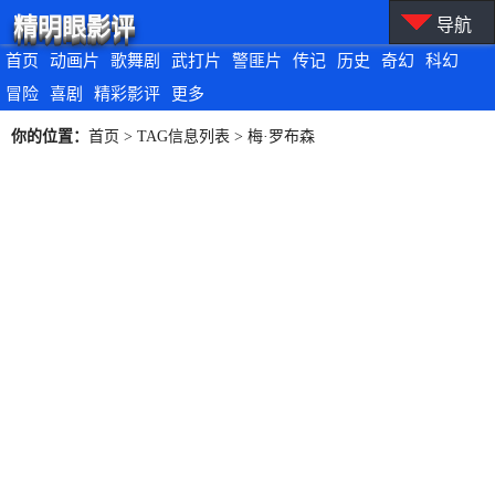
精明眼影评
导航
首页
动画片
歌舞剧
武打片
警匪片
传记
历史
奇幻
科幻
冒险
喜剧
精彩影评
更多
你的位置：
首页
> TAG信息列表 > 梅·罗布森