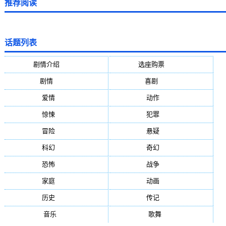
推荐阅读
话题列表
剧情介绍
(5388)
选座购票
(5388)
剧情
(1984)
喜剧
(1004)
爱情
(887)
动作
(752)
惊悚
(648)
犯罪
(472)
冒险
(377)
悬疑
(278)
科幻
(272)
奇幻
(244)
恐怖
(236)
战争
(224)
家庭
(195)
动画
(188)
历史
(171)
传记
(149)
音乐
(92)
歌舞
(81)