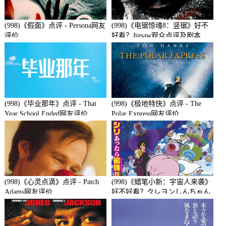
(998)《假面》点评 - Persona网友
(998)《电锯惊魂8：竖锯》好不
评价
好看？Jigsaw观众点评及剧本
(998)《毕业那年》点评 - That
(998)《极地特快》点评 - The
Year School Ended网友评价
Polar Express网友评价
(998)《心灵点滴》点评 - Patch
(998)《蜡笔小新：宇宙人来袭》
Adams网友评价
好不好看？クレヨンしんちゃん
襲来!!宇宙人シリリ观众点评及
剧本