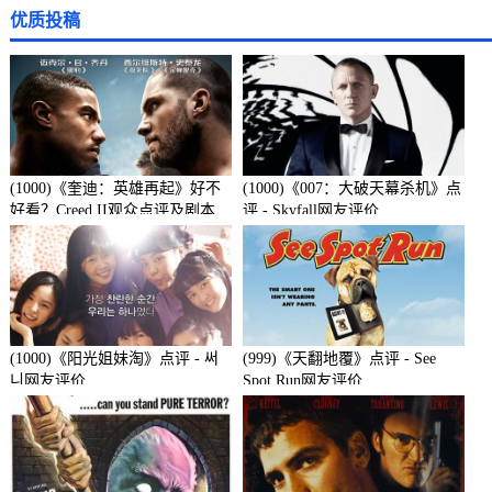
优质投稿
(1000)《奎迪：英雄再起》好不
(1000)《007：大破天幕杀机》点
好看？Creed II观众点评及剧本
评 - Skyfall网友评价
(1000)《阳光姐妹淘》点评 - 써
(999)《天翻地覆》点评 - See
니网友评价
Spot Run网友评价