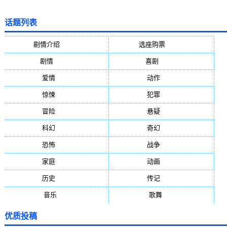
话题列表
剧情介绍
(5388)
选座购票
(5388)
剧情
(1984)
喜剧
(1004)
爱情
(887)
动作
(752)
惊悚
(648)
犯罪
(472)
冒险
(377)
悬疑
(278)
科幻
(272)
奇幻
(244)
恐怖
(236)
战争
(224)
家庭
(195)
动画
(188)
历史
(171)
传记
(149)
音乐
(92)
歌舞
(81)
优质投稿