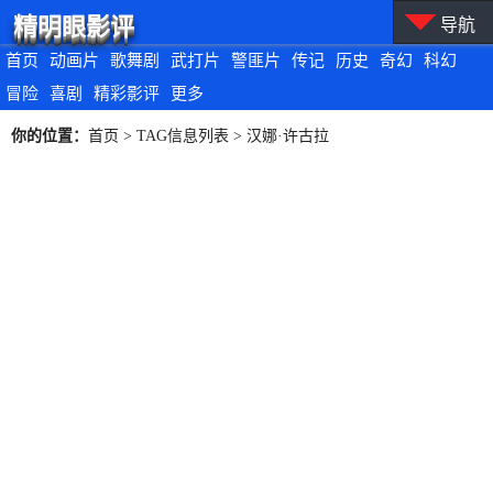
精明眼影评
导航
首页
动画片
歌舞剧
武打片
警匪片
传记
历史
奇幻
科幻
冒险
喜剧
精彩影评
更多
你的位置：
首页
> TAG信息列表 > 汉娜·许古拉