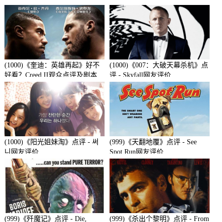
(1000)《奎迪：英雄再起》好不
(1000)《007：大破天幕杀机》点
好看？Creed II观众点评及剧本
评 - Skyfall网友评价
(1000)《阳光姐妹淘》点评 - 써
(999)《天翻地覆》点评 - See
니网友评价
Spot Run网友评价
(999)《歼魔记》点评 - Die,
(999)《杀出个黎明》点评 - From