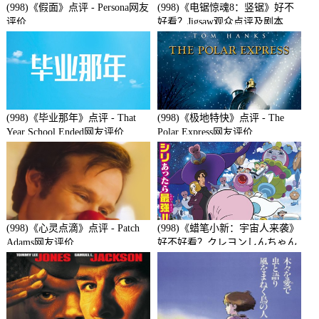
(998)《假面》点评 - Persona网友
(998)《电锯惊魂8：竖锯》好不
评价
好看？Jigsaw观众点评及剧本
(998)《毕业那年》点评 - That
(998)《极地特快》点评 - The
Year School Ended网友评价
Polar Express网友评价
(998)《心灵点滴》点评 - Patch
(998)《蜡笔小新：宇宙人来袭》
Adams网友评价
好不好看？クレヨンしんちゃん
襲来!!宇宙人シリリ观众点评及
剧本