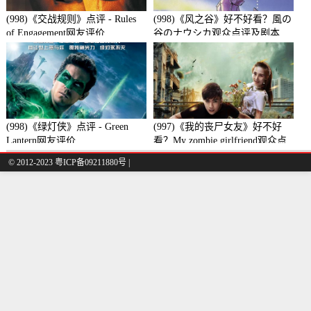
(998)《交战规则》点评 - Rules
(998)《风之谷》好不好看？風の
of Engagement网友评价
谷のナウシカ观众点评及剧本
(998)《绿灯侠》点评 - Green
(997)《我的丧尸女友》好不好
Lantern网友评价
看？My zombie girlfriend观众点
评及剧本
© 2012-2023 粤ICP备09211880号 |