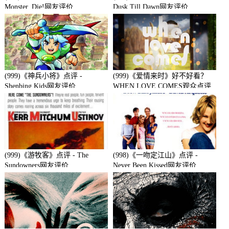
Monster, Die!网友评价
Dusk Till Dawn网友评价
(999)《神兵小将》点评 -
(999)《爱情来时》好不好看？
Shenbing Kids网友评价
WHEN LOVE COMES观众点评
及剧本
(999)《游牧客》点评 - The
(998)《一吻定江山》点评 -
Sundowners网友评价
Never Been Kissed网友评价