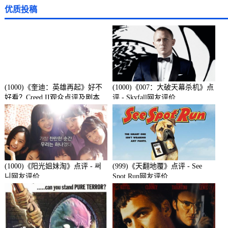
优质投稿
(1000)《奎迪：英雄再起》好不
(1000)《007：大破天幕杀机》点
好看？Creed II观众点评及剧本
评 - Skyfall网友评价
(1000)《阳光姐妹淘》点评 - 써
(999)《天翻地覆》点评 - See
니网友评价
Spot Run网友评价