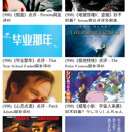
(998)《假面》点评 - Persona网友
(998)《电锯惊魂8：竖锯》好不
评价
好看？Jigsaw观众点评及剧本
(998)《毕业那年》点评 - That
(998)《极地特快》点评 - The
Year School Ended网友评价
Polar Express网友评价
(998)《心灵点滴》点评 - Patch
(998)《蜡笔小新：宇宙人来袭》
Adams网友评价
好不好看？クレヨンしんちゃん
襲来!!宇宙人シリリ观众点评及
剧本