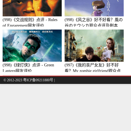
(998)《交战规则》点评 - Rules
(998)《风之谷》好不好看？風の
of Engagement网友评价
谷のナウシカ观众点评及剧本
(998)《绿灯侠》点评 - Green
(997)《我的丧尸女友》好不好
Lantern网友评价
看？My zombie girlfriend观众点
评及剧本
© 2012-2023 粤ICP备09211880号 |