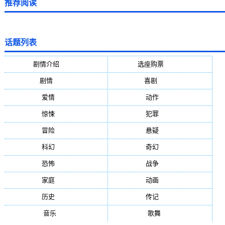
推荐阅读
话题列表
剧情介绍
(5388)
选座购票
(5388)
剧情
(1984)
喜剧
(1004)
爱情
(887)
动作
(752)
惊悚
(648)
犯罪
(472)
冒险
(377)
悬疑
(278)
科幻
(272)
奇幻
(244)
恐怖
(236)
战争
(224)
家庭
(195)
动画
(188)
历史
(171)
传记
(149)
音乐
(92)
歌舞
(81)