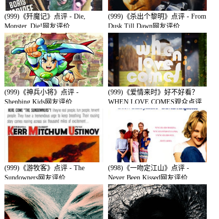
(999)《歼魔记》点评 - Die,
(999)《杀出个黎明》点评 - From
Monster, Die!网友评价
Dusk Till Dawn网友评价
(999)《神兵小将》点评 -
(999)《爱情来时》好不好看？
Shenbing Kids网友评价
WHEN LOVE COMES观众点评
及剧本
(999)《游牧客》点评 - The
(998)《一吻定江山》点评 -
Sundowners网友评价
Never Been Kissed网友评价