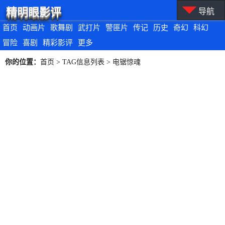
精明眼影评
导航
首页
动画片
歌舞剧
武打片
警匪片
传记
历史
奇幻
科幻
冒险
喜剧
精彩影评
更多
你的位置：
首页
> TAG信息列表 > 电锯惊魂