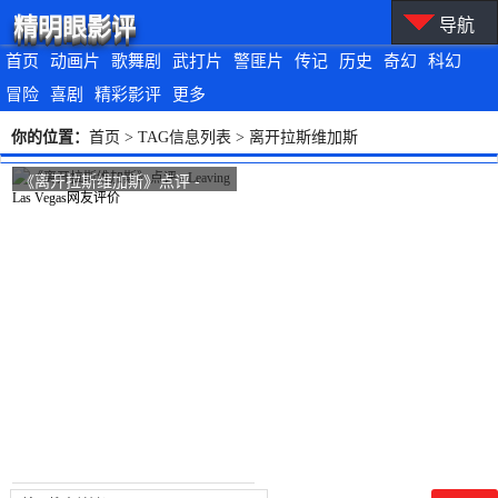
精明眼影评
导航
首页
动画片
歌舞剧
武打片
警匪片
传记
历史
奇幻
科幻
冒险
喜剧
精彩影评
更多
你的位置：
首页
> TAG信息列表 > 离开拉斯维加斯
《离开拉斯维加斯》点评 -
Leaving Las Vegas网友评价