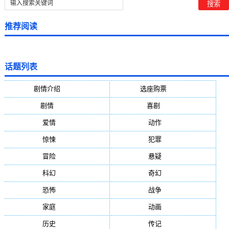
推荐阅读
话题列表
剧情介绍
(5388)
选座购票
(5388)
剧情
(1984)
喜剧
(1004)
爱情
(887)
动作
(752)
惊悚
(648)
犯罪
(472)
冒险
(377)
悬疑
(278)
科幻
(272)
奇幻
(244)
恐怖
(236)
战争
(224)
家庭
(195)
动画
(188)
历史
(171)
传记
(149)