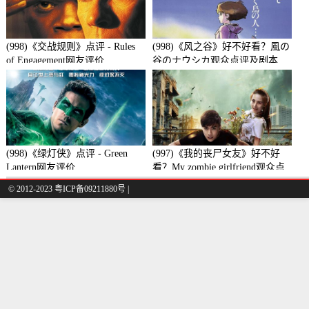
(998)《交战规则》点评 - Rules
(998)《风之谷》好不好看？風の
of Engagement网友评价
谷のナウシカ观众点评及剧本
(998)《绿灯侠》点评 - Green
(997)《我的丧尸女友》好不好
Lantern网友评价
看？My zombie girlfriend观众点
评及剧本
© 2012-2023 粤ICP备09211880号 |