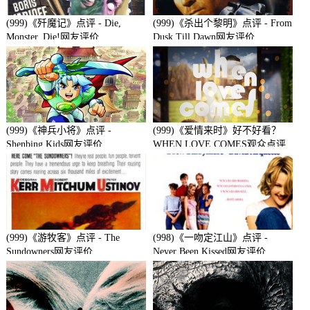
(999)《歼魔记》点评 - Die,
(999)《杀出个黎明》点评 - From
Monster, Die!网友评价
Dusk Till Dawn网友评价
(999)《神兵小将》点评 -
(999)《爱情来时》好不好看？
Shenbing Kids网友评价
WHEN LOVE COMES观众点评
及剧本
(999)《游牧客》点评 - The
(998)《一吻定江山》点评 -
Sundowners网友评价
Never Been Kissed网友评价