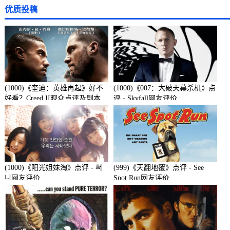
优质投稿
(1000)《奎迪：英雄再起》好不
(1000)《007：大破天幕杀机》点
好看？Creed II观众点评及剧本
评 - Skyfall网友评价
(1000)《阳光姐妹淘》点评 - 써
(999)《天翻地覆》点评 - See
니网友评价
Spot Run网友评价