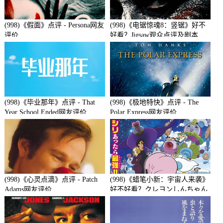
(998)《假面》点评 - Persona网友
(998)《电锯惊魂8：竖锯》好不
评价
好看？Jigsaw观众点评及剧本
(998)《毕业那年》点评 - That
(998)《极地特快》点评 - The
Year School Ended网友评价
Polar Express网友评价
(998)《心灵点滴》点评 - Patch
(998)《蜡笔小新：宇宙人来袭》
Adams网友评价
好不好看？クレヨンしんちゃん
襲来!!宇宙人シリリ观众点评及
剧本