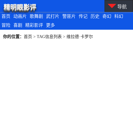
精明眼影评
导航
首页
动画片
歌舞剧
武打片
警匪片
传记
历史
奇幻
科幻
冒险
喜剧
精彩影评
更多
你的位置：
首页
> TAG信息列表 > 维拉德·卡罗尔