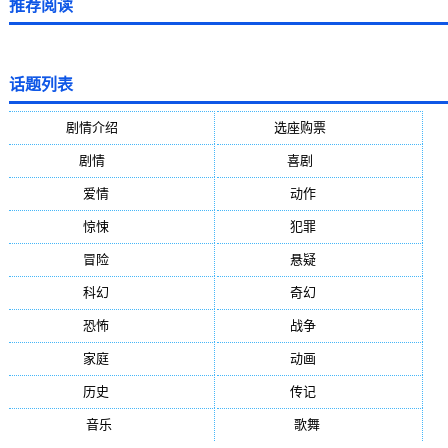
推荐阅读
话题列表
剧情介绍
(5388)
选座购票
(5388)
剧情
(1984)
喜剧
(1004)
爱情
(887)
动作
(752)
惊悚
(648)
犯罪
(472)
冒险
(377)
悬疑
(278)
科幻
(272)
奇幻
(244)
恐怖
(236)
战争
(224)
家庭
(195)
动画
(188)
历史
(171)
传记
(149)
音乐
(92)
歌舞
(81)