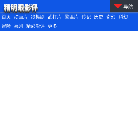
精明眼影评
导航
首页
动画片
歌舞剧
武打片
警匪片
传记
历史
奇幻
科幻
冒险
喜剧
精彩影评
更多