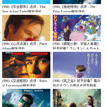
(998)《毕业那年》点评 - That
(998)《极地特快》点评 - The
Year School Ended网友评价
Polar Express网友评价
(998)《心灵点滴》点评 - Patch
(998)《蜡笔小新：宇宙人来袭》
Adams网友评价
好不好看？クレヨンしんちゃん
襲来!!宇宙人シリリ观众点评及
剧本
(998)《交战规则》点评 - Rules
(998)《风之谷》好不好看？風の
of Engagement网友评价
谷のナウシカ观众点评及剧本