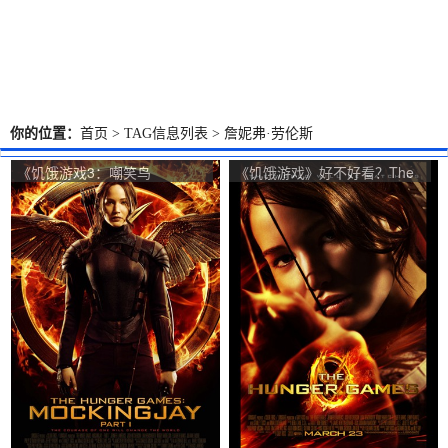
你的位置：
首页
> TAG信息列表 > 詹妮弗·劳伦斯
《饥饿游戏3：嘲笑鸟
《饥饿游戏》好不好看？The
（上）》好不好看？The
Hunger Games观众点评及剧
Hunger Games: Mockingjay -
本
Part 1观众点评及剧本