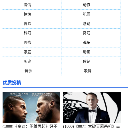
爱情
(887)
动作
(752)
惊悚
(648)
犯罪
(472)
冒险
(377)
悬疑
(278)
科幻
(272)
奇幻
(244)
恐怖
(236)
战争
(224)
家庭
(195)
动画
(188)
历史
(171)
传记
(149)
音乐
(92)
歌舞
(81)
优质投稿
(1000)《奎迪：英雄再起》好不
(1000)《007：大破天幕杀机》点