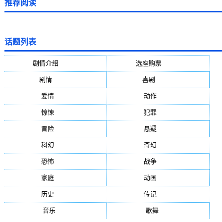
推荐阅读
话题列表
剧情介绍
(5388)
选座购票
(5388)
剧情
(1984)
喜剧
(1004)
爱情
(887)
动作
(752)
惊悚
(648)
犯罪
(472)
冒险
(377)
悬疑
(278)
科幻
(272)
奇幻
(244)
恐怖
(236)
战争
(224)
家庭
(195)
动画
(188)
历史
(171)
传记
(149)
音乐
(92)
歌舞
(81)