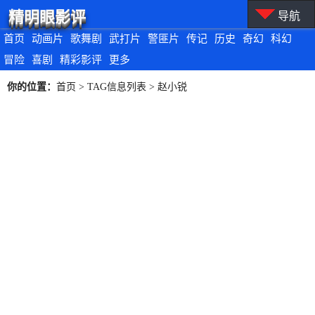
精明眼影评
导航
首页
动画片
歌舞剧
武打片
警匪片
传记
历史
奇幻
科幻
冒险
喜剧
精彩影评
更多
你的位置：
首页
> TAG信息列表 > 赵小锐