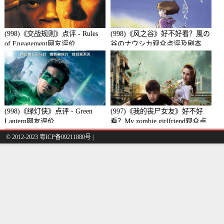
(998)《交战规则》点评 - Rules
(998)《风之谷》好不好看？風の
of Engagement网友评价
谷のナウシカ观众点评及剧本
(998)《绿灯侠》点评 - Green
(997)《我的丧尸女友》好不好
Lantern网友评价
看？My zombie girlfriend观众点
评及剧本
© 2012-2023 粤ICP备09211880号 |