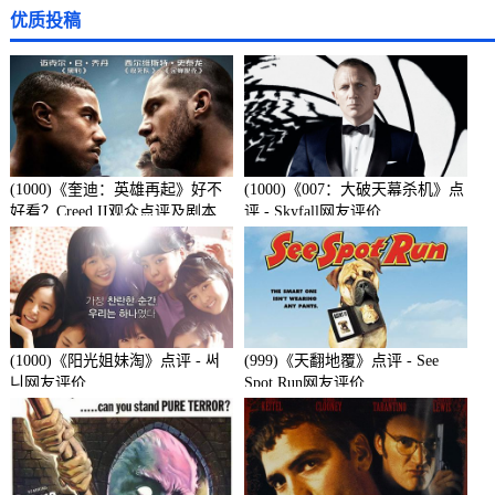
优质投稿
(1000)《奎迪：英雄再起》好不
(1000)《007：大破天幕杀机》点
好看？Creed II观众点评及剧本
评 - Skyfall网友评价
(1000)《阳光姐妹淘》点评 - 써
(999)《天翻地覆》点评 - See
니网友评价
Spot Run网友评价