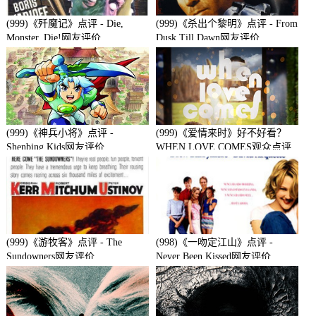
(999)《歼魔记》点评 - Die,
(999)《杀出个黎明》点评 - From
Monster, Die!网友评价
Dusk Till Dawn网友评价
(999)《神兵小将》点评 -
(999)《爱情来时》好不好看？
Shenbing Kids网友评价
WHEN LOVE COMES观众点评
及剧本
(999)《游牧客》点评 - The
(998)《一吻定江山》点评 -
Sundowners网友评价
Never Been Kissed网友评价