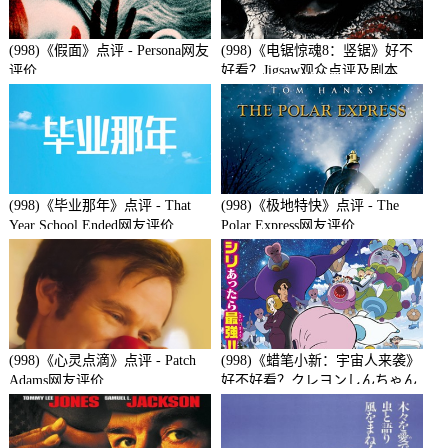
(998)《假面》点评 - Persona网友
(998)《电锯惊魂8：竖锯》好不
评价
好看？Jigsaw观众点评及剧本
(998)《毕业那年》点评 - That
(998)《极地特快》点评 - The
Year School Ended网友评价
Polar Express网友评价
(998)《心灵点滴》点评 - Patch
(998)《蜡笔小新：宇宙人来袭》
Adams网友评价
好不好看？クレヨンしんちゃん
襲来!!宇宙人シリリ观众点评及
剧本