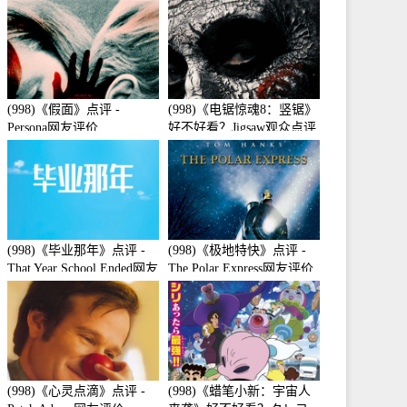
(998)《假面》点评 -
(998)《电锯惊魂8：竖锯》
Persona网友评价
好不好看？Jigsaw观众点评
及剧本
(998)《毕业那年》点评 -
(998)《极地特快》点评 -
That Year School Ended网友
The Polar Express网友评价
评价
(998)《心灵点滴》点评 -
(998)《蜡笔小新：宇宙人