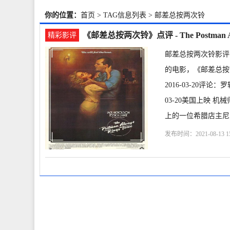
你的位置：
首页
> TAG信息列表 > 邮差总按两次铃
《邮差总按两次铃》点评 - The Postman Al
精彩影评
邮差总按两次铃影评
的电影，《邮差总按两次铃
2016-03-20评论
03-20美国上映 机械
上的一位希腊店主尼克收
发布时间：2021-08-13 15
克·尼科尔森
杰西卡·