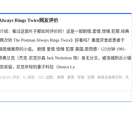
ways Rings Twice网友评价
介绍：看过这部片子都如何评价的！这是一部剧情,爱情,惊悚,犯罪,经典
 The Postman Always Rings Twice》好看吗？重度厌食症患者于
：罗辑思维推荐的小说。 剧情 爱情 惊悚 犯罪 美国,原西德 / 122分钟 1981-
师弗兰克（杰克·尼克尔森 Jack Nicholson 饰）身无分文，被洛城附近小镇
留，尼克年轻的妻子科拉（Jessica La
:30:19 | 评论：
0
| 浏览：
522
| 话题：
剧情
爱情
惊悚
犯罪
邮差总按两次铃
杰
兰格
迈克尔·勒纳
鲍勃·拉菲尔森
选座购票
剧情介绍