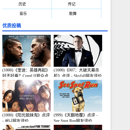
历史
(171)
传记
(149)
音乐
(92)
歌舞
(81)
优质投稿
(1000)《奎迪：英雄再起》
(1000)《007：大破天幕杀
好不好看？Creed II观众点
机》点评 - Skyfall网友评价
评及剧本
(1000)《阳光姐妹淘》点评
(999)《天翻地覆》点评 -
- 써니网友评价
See Spot Run网友评价