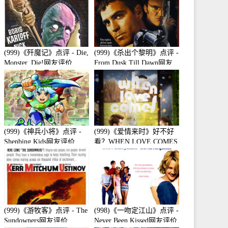
(999)《歼魔记》点评 - Die,
(999)《杀出个黎明》点评 -
Monster, Die!网友评价
From Dusk Till Dawn网友
评价
(999)《神兵小将》点评 -
(999)《爱情来时》好不好
Shenbing Kids网友评价
看？WHEN LOVE COMES
观众点评及剧本
(999)《游牧客》点评 - The
(998)《一吻定江山》点评 -
Sundowners网友评价
Never Been Kissed网友评价