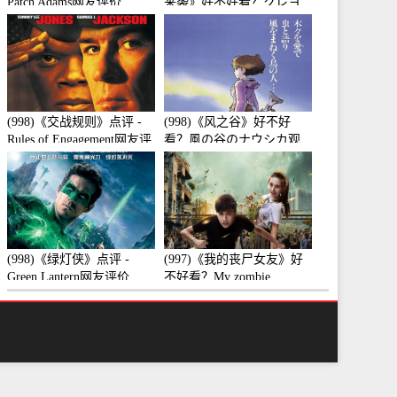
Patch Adams网友评价
来袭》好不好看？クレヨ
ンしんちゃん 襲来!!宇宙
人シリリ观众点评及剧本
(998)《交战规则》点评 -
(998)《风之谷》好不好
Rules of Engagement网友评
看？風の谷のナウシカ观
价
众点评及剧本
(998)《绿灯侠》点评 -
(997)《我的丧尸女友》好
Green Lantern网友评价
不好看？My zombie
girlfriend观众点评及剧本