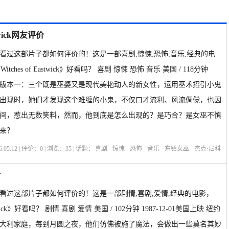
twick网友评价
看过这部片子都如何评价的！这是一部喜剧,惊悚,恐怖,音乐,经典的电
tches of Eastwick》好看吗？ 喜剧 惊悚 恐怖 音乐 美国 / 118分钟
美国上映 版本一：三个既是巫婆又是现代美艳动人的新女性，运用巫术招引小鬼
出现时，她们才发现这个难缠的小鬼，不仅口才流利、风流倜傥，也因
间，惹出无数笑料，然而，他到底是怎么出现的？是巧合？是女巫不慎
来？
:05:12 | 评论：
0
| 浏览：
35
| 话题：
喜剧
惊悚
恐怖
音乐
东镇女巫
杰克·尼科
登
乔治·米勒
选座购票
剧情介绍
价
看过这部片子都如何评价的！这是一部剧情,喜剧,爱情,经典的电影，
uck》好看吗？ 剧情 喜剧 爱情 美国 / 102分钟 1987-12-01美国上映 纽约
大利家庭，每到月圆之夜，他们仿佛被施了魔法，会做出一些莫名其妙