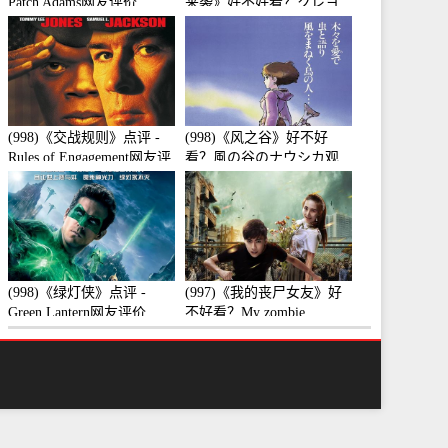
Patch Adams网友评价
来袭》好不好看？クレヨ
ンしんちゃん 襲来!!宇宙
人シリリ观众点评及剧本
(998)《交战规则》点评 -
(998)《风之谷》好不好
Rules of Engagement网友评
看？風の谷のナウシカ观
价
众点评及剧本
(998)《绿灯侠》点评 -
(997)《我的丧尸女友》好
Green Lantern网友评价
不好看？My zombie
girlfriend观众点评及剧本