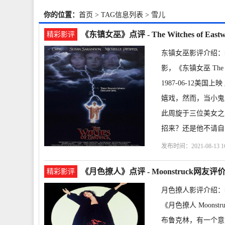
你的位置：
首页
> TAG信息列表 > 雪儿
《东镇女巫》点评 - The Witches of Eas
精彩影评
东镇女巫影评介绍：
影，《东镇女巫 The Wi
1987-06-12
嬉戏，然而，当小鬼
此周旋于三位美女之
招来？还是他不请自
发布时间：2021-08-13 16
尔森
雪儿
苏珊·萨兰
《月色撩人》点评 - Moonstruck网友评
精彩影评
月色撩人影评介绍：
《月色撩人 Moonstr
布鲁克林，有一个意