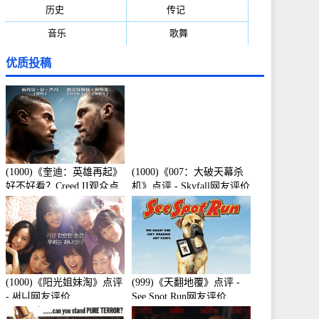
历史
(171)
传记
(149)
音乐
(92)
歌舞
(81)
优质投稿
(1000)《奎迪：英雄再起》
(1000)《007：大破天幕杀
好不好看？Creed II观众点
机》点评 - Skyfall网友评价
评及剧本
(1000)《阳光姐妹淘》点评
(999)《天翻地覆》点评 -
- 써니网友评价
See Spot Run网友评价