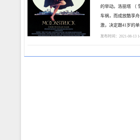
的举动。洛丽塔 （
车祸，而成放酷享舟
激，决定跟41岁的
发布时间：2021-08-13 14
凯奇
丹尼·爱罗
诺曼