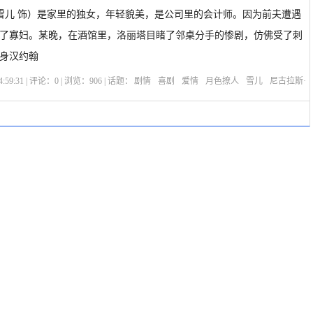
 雪儿 饰）是家里的独女，年轻貌美，是公司里的会计师。因为前夫遭遇
了寡妇。某晚，在酒馆里，洛丽塔目睹了邻桌分手的惨剧，仿佛受了刺
单身汉约翰
:59:31 | 评论：
0
| 浏览：
906
| 话题：
剧情
喜剧
爱情
月色撩人
雪儿
尼古拉斯·
·杰威森
选座购票
剧情介绍