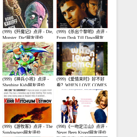
(999)《歼魔记》点评 - Die,
(999)《杀出个黎明》点评 -
Monster, Die!网友评价
From Dusk Till Dawn网友
评价
(999)《神兵小将》点评 -
(999)《爱情来时》好不好
Shenbing Kids网友评价
看？WHEN LOVE COMES
观众点评及剧本
(999)《游牧客》点评 - The
(998)《一吻定江山》点评 -
Sundowners网友评价
Never Been Kissed网友评价