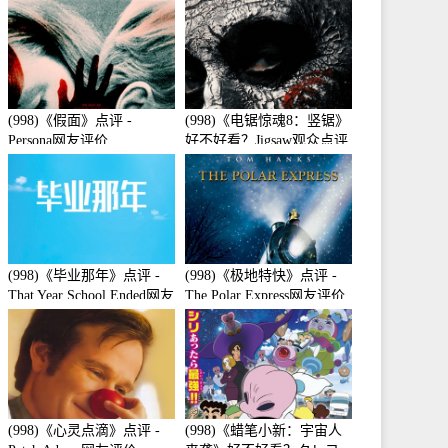
(998)《假面》点评 -
(998)《电锯惊魂8：竖锯》
Persona网友评价
好不好看？Jigsaw观众点评
及剧本
(998)《毕业那年》点评 -
(998)《极地特快》点评 -
That Year School Ended网友
The Polar Express网友评价
评价
(998)《心灵点滴》点评 -
(998)《蜡笔小新：宇宙人