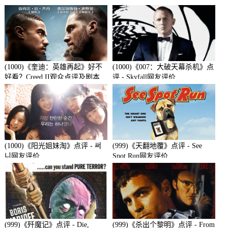
(1000)《奎迪：英雄再起》好不
(1000)《007：大破天幕杀机》点
好看？Creed II观众点评及剧本
评 - Skyfall网友评价
(1000)《阳光姐妹淘》点评 - 써
(999)《天翻地覆》点评 - See
니网友评价
Spot Run网友评价
(999)《歼魔记》点评 - Die,
(999)《杀出个黎明》点评 - From