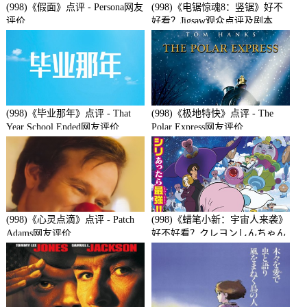
(998)《假面》点评 - Persona网友
(998)《电锯惊魂8：竖锯》好不
评价
好看？Jigsaw观众点评及剧本
(998)《毕业那年》点评 - That
(998)《极地特快》点评 - The
Year School Ended网友评价
Polar Express网友评价
(998)《心灵点滴》点评 - Patch
(998)《蜡笔小新：宇宙人来袭》
Adams网友评价
好不好看？クレヨンしんちゃん
襲来!!宇宙人シリリ观众点评及
剧本