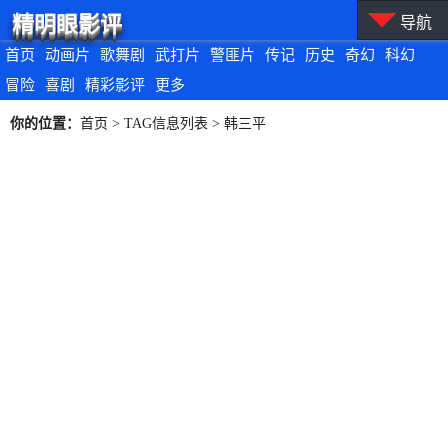
精明眼影评
导航
首页
动画片
歌舞剧
武打片
警匪片
传记
历史
奇幻
科幻
冒险
喜剧
精彩影评
更多
你的位置：
首页
> TAG信息列表 > 韩三平