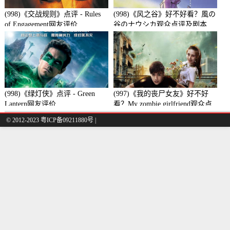
(998)《交战规则》点评 - Rules
(998)《风之谷》好不好看？風の
of Engagement网友评价
谷のナウシカ观众点评及剧本
(998)《绿灯侠》点评 - Green
(997)《我的丧尸女友》好不好
Lantern网友评价
看？My zombie girlfriend观众点
评及剧本
© 2012-2023 粤ICP备09211880号 |