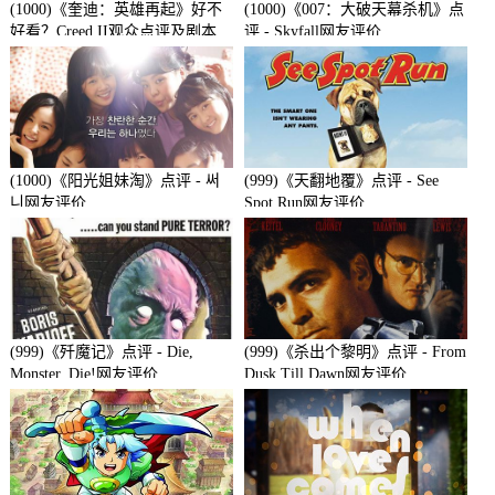
(1000)《奎迪：英雄再起》好不
(1000)《007：大破天幕杀机》点
好看？Creed II观众点评及剧本
评 - Skyfall网友评价
(1000)《阳光姐妹淘》点评 - 써
(999)《天翻地覆》点评 - See
니网友评价
Spot Run网友评价
(999)《歼魔记》点评 - Die,
(999)《杀出个黎明》点评 - From
Monster, Die!网友评价
Dusk Till Dawn网友评价