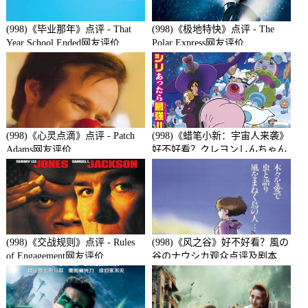
(998)《毕业那年》点评 - That
(998)《极地特快》点评 - The
Year School Ended网友评价
Polar Express网友评价
(998)《心灵点滴》点评 - Patch
(998)《蜡笔小新：宇宙人来袭》
Adams网友评价
好不好看？クレヨンしんちゃん
襲来!!宇宙人シリリ观众点评及
剧本
(998)《交战规则》点评 - Rules
(998)《风之谷》好不好看？風の
of Engagement网友评价
谷のナウシカ观众点评及剧本