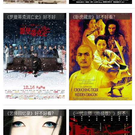
《罗曼蒂克消亡史》好不好
《卧虎藏龙》好不好看？
看？The Wasted Times观众点
Crouching Tiger, Hidden
评及剧本
Dragon观众点评及剧本
《艺伎回忆录》好不好看？
《一代宗师（终极版）》好不
Memoirs of a Geisha观众点评
好看？The Grandmaster观众
及剧本
点评及剧本