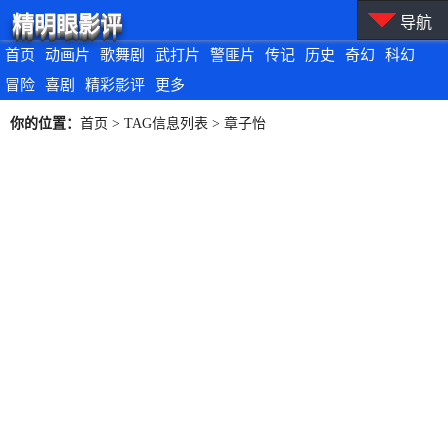
精明眼影评
导航
首页
动画片
歌舞剧
武打片
警匪片
传记
历史
奇幻
科幻
冒险
喜剧
精彩影评
更多
你的位置：
首页
> TAG信息列表 > 章子怡