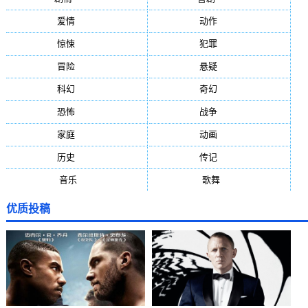
爱情
(887)
动作
(752)
惊悚
(648)
犯罪
(472)
冒险
(377)
悬疑
(278)
科幻
(272)
奇幻
(244)
恐怖
(236)
战争
(224)
家庭
(195)
动画
(188)
历史
(171)
传记
(149)
音乐
(92)
歌舞
(81)
优质投稿