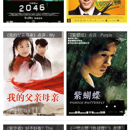
《我的父亲母亲》点评 - My
《紫蝴蝶》点评 - Purple
Father and Mother网友评价
Butterfly网友评价
《攀登者》好不好看？The
《一代宗师（终极版）》点评