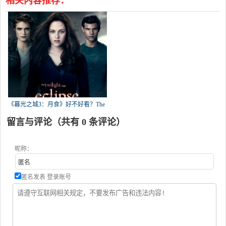
相关内容推荐：
《暮光之城3：月食》好不好看？The
Twi
留言与评论（共有
0
条评论）
昵称：
匿名发表
登录账号