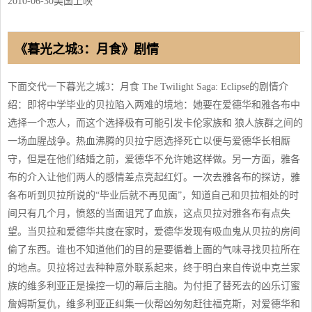
2010-06-30美国上映
《暮光之城3：月食》剧情
下面交代一下暮光之城3：月食 The Twilight Saga: Eclipse的剧情介
绍：即将中学毕业的贝拉陷入两难的境地：她要在爱德华和雅各布中
选择一个恋人，而这个选择极有可能引发卡伦家族和 狼人族群之间的
一场血腥战争。热血沸腾的贝拉宁愿选择死亡以便与爱德华长相厮
守，但是在他们结婚之前，爱德华不允许她这样做。另一方面，雅各
布的介入让他们两人的感情差点亮起红灯。一次去雅各布的探访，雅
各布听到贝拉所说的“毕业后就不再见面”，知道自己和贝拉相处的时
间只有几个月，愤怒的当面诅咒了血族，这点贝拉对雅各布有点失
望。当贝拉和爱德华共度在家时，爱德华发现有吸血鬼从贝拉的房间
偷了东西。谁也不知道他们的目的是要循着上面的气味寻找贝拉所在
的地点。贝拉将过去种种意外联系起来，终于明白来自传说中克兰家
族的维多利亚正是操控一切的幕后主脑。为付拒了替死去的凶乐订蜜
詹姆斯复仇，维多利亚正纠集一伙帮凶匆匆赶往福克斯，对爱德华和