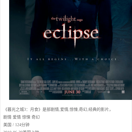
《暮光之城3：月食》是部剧情,爱情,惊悚,奇幻,经典的影片，
剧情 爱情 惊悚 奇幻
美国 / 124分钟