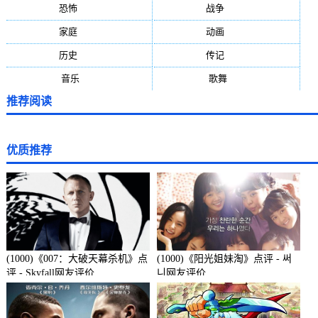
恐怖
(236)
战争
(224)
家庭
(195)
动画
(188)
历史
(171)
传记
(149)
音乐
(92)
歌舞
(81)
推荐阅读
优质推荐
(1000)《007：大破天幕杀机》点
(1000)《阳光姐妹淘》点评 - 써
评 - Skyfall网友评价
니网友评价