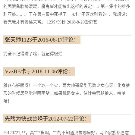
的面跟备胎挤暖暖，魔鬼👿才能搞出这样的设定！ 3.第一集中的维多
利亚终。。。于在第三集中死掉了。 4.杠“不喜欢别看的”，我想说：
看完我才有资格来骂。 123分59秒 2018-8-20爱奇艺
张天师1123于2016-06-17评论：
完全不记得讲了啥，就记得很烂
VzzBB卡于2018-11-06评论：
雅各布好暖呀！一个冰一个火，两大帅哥牵引无数少女心呀！化身狼
形的时候居然觉得萌萌哒，如果我是女主，估计会劈腿狼人，哈哈
哈！
先睹为快战台烽于2012-07-22评论：
20120721,**，真***货啊，**的不知道贝拉哪里好，两个家族都愿意