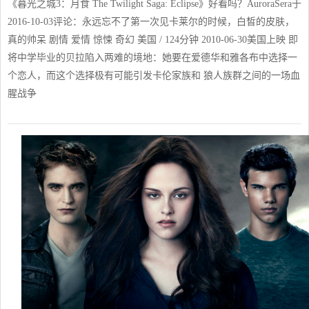
《暮光之城3：月食 The Twilight Saga: Eclipse》好看吗？AuroraSera于
2016-10-03评论：永远忘不了第一次见卡莱尔的时候，白皙的皮肤，
真的帅呆 剧情 爱情 惊悚 奇幻 美国 / 124分钟 2010-06-30美国上映 即
将中学毕业的贝拉陷入两难的境地：她要在爱德华和雅各布中选择一
个恋人，而这个选择极有可能引发卡伦家族和 狼人族群之间的一场血
腥战争