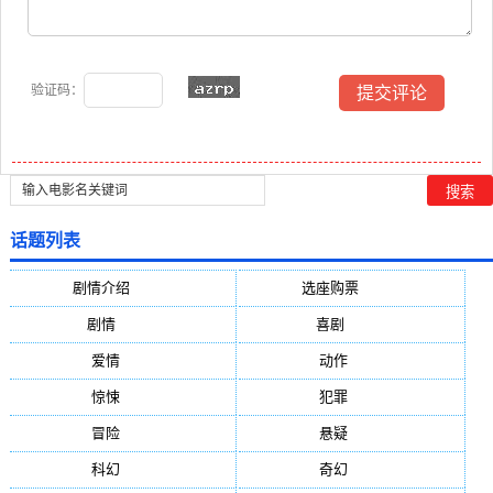
验证码：
话题列表
剧情介绍
(5388)
选座购票
(5388)
剧情
(1984)
喜剧
(1004)
爱情
(887)
动作
(752)
惊悚
(648)
犯罪
(472)
冒险
(377)
悬疑
(278)
科幻
(272)
奇幻
(244)