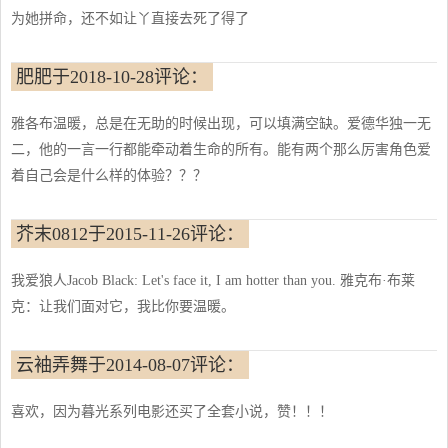
为她拼命，还不如让丫直接去死了得了
肥肥于2018-10-28评论：
雅各布温暖，总是在无助的时候出现，可以填满空缺。爱德华独一无
二，他的一言一行都能牵动着生命的所有。能有两个那么厉害角色爱
着自己会是什么样的体验？？？
芥末0812于2015-11-26评论：
我爱狼人Jacob Black: Let's face it, I am hotter than you. 雅克布·布莱
克：让我们面对它，我比你要温暖。
云袖弄舞于2014-08-07评论：
喜欢，因为暮光系列电影还买了全套小说，赞！！！