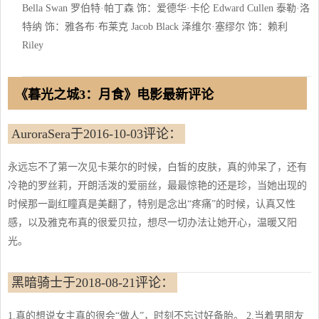
Bella Swan 罗伯特·帕丁森 饰：爱德华·卡伦 Edward Cullen 泰勒·洛
特纳 饰：雅各布·布莱克 Jacob Black 泽维尔·塞缪尔 饰：赖利
Riley
《暮光之城3：月食》电影最新评论
AuroraSera于2016-10-03评论：
永远忘不了第一次见卡莱尔的时候，白皙的皮肤，真的帅呆了，还有
冷艳的罗丝莉，开朗活泼的爱丽丝，最最惊艳的还是珍，当她出现的
时候那一副红瞳真是美翻了，特别是念出“疼痛”的时候，认真又性
感，以及雅克布真的很爱贝拉，想尽一切办法让她开心，温暖又阳
光。
黑暗骑士于2018-08-21评论：
1.真的想说女主真的很会“做人”，时刻不忘讨好备胎。 2.当着男朋友