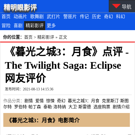
精明眼影评
导航
首页
动画片
歌舞剧
武打片
警匪片
传记
历史
奇幻
科幻
冒险
喜剧
精彩影评
更多
你的位置：
首页
>
精彩影评
» 正文
《暮光之城3：月食》点评 -
The Twilight Saga: Eclipse
网友评价
发布时间：2021-08-13 14:15:36
作品分类：
剧情
爱情
惊悚
奇幻
暮光之城3：月食
克里斯汀·斯图
尔特
罗伯特·帕丁森
泰勒·洛特纳
大卫·斯雷德
选座购票
剧情介绍
《暮光之城3：月食》电影简介