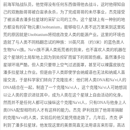
前海军陆战队员，他觉得没有任何东西值得他去战斗，这时他得知自
己的双胞胎哥哥被白宙承永杀，为了完成哥哥的未尽事业，杰克接受
了被派遣去潘多拉星球的采矿公司的工作。这个星球上有一种别的地
方都没有的矿物元素Unobtanium，能够吸引人类不远万里来到这里拓
荒的原因就是Unobtanium将彻底改变人类的能源产业。这里的环境也
造就了与人类不同档翻恋试的种族：10英尺高 （约3米）的蓝色类人
生物Na'vi族。Na'vi族不满人类拓荒者的到来，也不喜欢人类的机器在
这个星球的土局犁地上因为到处挖矿而留下的斑斑伤痕。虽然潘多拉
星球环境严酷，但人类只要带上空气过滤面罩，甚至可以裸露皮肤在
潘多拉星球上作业。但是由于人类即使学会纳威语也无法和纳威人直
接交流，于是科学家们转向了克隆技术：他们将人类DNA和Na'vi人的
DNA结合在一起，制造了一个克隆Na'vi人，这个克隆Na'vi人可她想润
以让人类的意识进驻其中，成为人类在这个星球上自由活动的化身。
然而并不是任何人都可以操纵这个克隆Na'vi人，只有DNA与他身上人
类DNA配型相符的人才有这样的能力。杰克·萨利找到了他哥哥捐献
的克隆Na'vi的人类，实验后的他又能凭借走路了。几年后，杰克·萨
利到了潘多拉星球，他发现这里的美景简直无法用语言来形容，高达