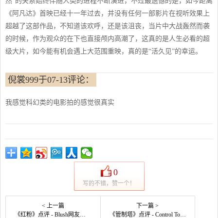
然”的关系始终伴随人类的进程不断演进，不过最遗憾的是，如今距离
《阿凡达》首映已经十一年过去，并没有任何一部影片在视听效果上
超越了这部作品，不知道该欢呼，还是该沮丧，当片中大战轰然而袭
的时候，作为观众的在下也直接颅内高潮了，这真的是人生必看的超
级大片，如今能有机会遇上大范围重映，真的是“活久见”的幸运。
倪裳999于07-13评论：
我感觉科幻类的电影拍的感觉很真实
0
写的不错，赞一个！
< 上一篇
下一篇 >
《红粉》点评 - Blush网友评价
《管制塔》点评 - Control Tower网友评价