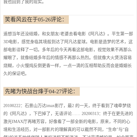
我也回到了我的现实。
笑看风云在于05-26评论：
遥想当年还没结婚，和女朋友/老婆去看电影《阿凡达》。平生第一部
3D电影，感觉身临其境般到达了阿凡达星球。电影是造梦的艺术，这
部电影诠释了一切。多年后的今天再看这部电影，视觉效果不再那么
耀眼了，就像结婚多年后的情感不再那么热烈。但就像大火煲汤容易
烧糊，小火慢炖反倒更香一样，一点一滴的互相帮助反而会是婚姻长
久的保证吧。
先睹为快战台烽于04-27评论：
20100222：石景山万达imax影厅，最2 的一天，终于看到了魂牵梦绕
的《阿凡达》，下巴掉了，无语评论…… 20200313：终于在更先进的
激光IMAX厅再睹芳容，好像看了一部全新的电影，原来，不同的心
境和生活经历，对一部影片的理解真的可以截然不同，“生命”与“自