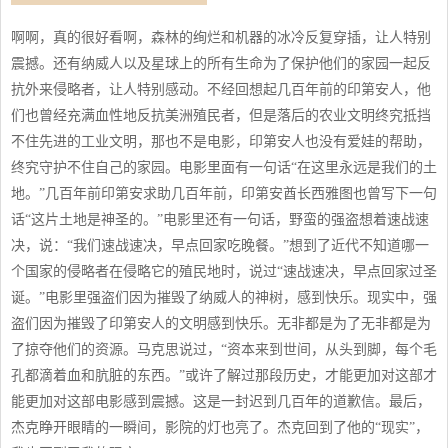
啊啊，真的很好看啊，森林的绚烂和机器的冰冷反复穿插，让人特别
震撼。还有纳威人以及星球上的所有生命为了保护他们的家园一起反
抗外来侵略者，让人特别感动。不经回想起几百年前的印第安人，他
们也曾经充满血性地反抗美洲殖民者，但是落后的农业文明终究抵挡
不住先进的工业文明，那也不是电影，印第安人也没有爱娃的帮助，
终究守护不住自己的家园。电影里面有一句话“在这里永远是我们的土
地。”几百年前印第安求助几百年前，印第安酋长西雅图也曾写下一句
话“这片土地是神圣的。”电影里还有一句话，野蛮的强盗想着速战速
决，说：“我们速战速决，早点回家吃晚餐。”想到了近代不知道哪一
个国家的侵略者在侵略它的殖民地时，说过“速战速决，早点回家过圣
诞。”电影里强盗们因为摧毁了纳威人的神树，感到快乐。现实中，强
盗们因为摧毁了印第安人的文明感到快乐。无非都是为了无非都是为
了掠夺他们的资源。马克思说过，“资本来到世间，从头到脚，每个毛
孔都滴着血和肮脏的东西。”或许了解过那段历史，才能更加对这部才
能更加对这部电影感到震撼。这是一封迟到几百年的道歉信。最后，
杰克睁开眼睛的一瞬间，影院的灯也亮了。杰克回到了他的“现实”，