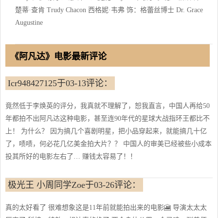
楚蒂·查肯 Trudy Chacon 西格妮·韦弗 饰：格蕾丝博士 Dr. Grace
Augustine
《阿凡达》电影最新评论
Icr948427125于03-13评论：
竟然低于李焕英的评分，我真就不理解了，恕我直言，中国人再给50
年都拍不出阿凡达这种电影，甚至连90年代的星球大战指环王都比不
上！ 为什么？ 因为搞几个喜剧明星，把小品穿起来，就能搞几十亿
了，啧啧，何必花几亿美金拍大片？？ 中国人的审美已经被些小成本
投其所好的电影左右了… 赚钱太容易了！！
极光王 小周同学Zoe于03-26评论：
真的太好看了 很难想象这是11年前就能拍出来的电影🎦 导演太太太