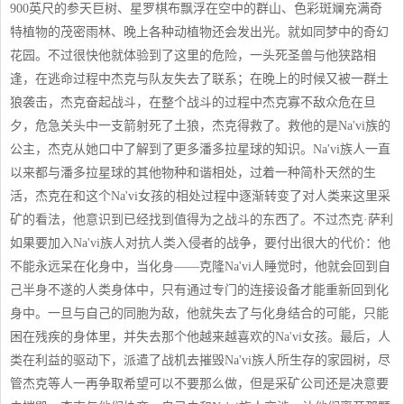
900英尺的参天巨树、星罗棋布飘浮在空中的群山、色彩斑斓充满奇
特植物的茂密雨林、晚上各种动植物还会发出光。就如同梦中的奇幻
花园。不过很快他就体验到了这里的危险，一头死圣兽与他狭路相
逢，在逃命过程中杰克与队友失去了联系；在晚上的时候又被一群土
狼袭击，杰克奋起战斗，在整个战斗的过程中杰克寡不敌众危在旦
夕，危急关头中一支箭射死了土狼，杰克得救了。救他的是Na'vi族的
公主，杰克从她口中了解到了更多潘多拉星球的知识。Na'vi族人一直
以来都与潘多拉星球的其他物种和谐相处，过着一种简朴天然的生
活，杰克在和这个Na'vi女孩的相处过程中逐渐转变了对人类来这里采
矿的看法，他意识到已经找到值得为之战斗的东西了。不过杰克·萨利
如果要加入Na'vi族人对抗人类入侵者的战争，要付出很大的代价：他
不能永远呆在化身中，当化身——克隆Na'vi人睡觉时，他就会回到自
己半身不遂的人类身体中，只有通过专门的连接设备才能重新回到化
身中。一旦与自己的同胞为敌，他就失去了与化身结合的可能，只能
困在残疾的身体里，并失去那个他越来越喜欢的Na'vi女孩。最后，人
类在利益的驱动下，派遣了战机去摧毁Na'vi族人所生存的家园树，尽
管杰克等人一再争取希望可以不要那么做，但是采矿公司还是决意要