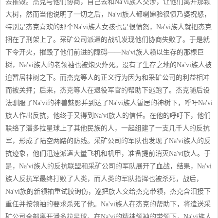
去摧毁。杰克与他们协商，自己去和Na'vi族人交涉，让他们离开那颗
大树，然而当他说明了一切之后，Na'vi族人都喇婶验很愤乃婆祝怒，
特别是杰克喜欢的那个Na'vi族人女孩也是很愤怒，Na'vi族人就把杰克
捆在了刑架上了。采矿公司派遣的战机发现他们协商失败了。于是就
下令开火，摧毁了他们前进的障碍——Na'vi族人赖以生存的那棵巨
树，Na'vi族人的老领袖也被炮火炸死。没有了生存之地的Na'vi族人被
迫暂居神树之下。而杰克等人的正义行为因为和采矿公司的利益相冲
而被关押；后来，杰克等人在退役军官的帮助下逃跑了。杰克随后设
法驯服了Na'vi的神兽魅影并到达了Na'vi族人暂居的神树下，呼吁Na'vi
族人作出反抗，他终于又得到Na'vi族人的信任。在他的呼吁下，他们
联络了潘多拉星球上了其他民族的人，一起组建了一支几千人的反抗
军，形成了陆空两路的防线。采矿公司的军队也发现了Na'vi族人的反
抗迹象，他们迅速派遣大量飞机和机甲，准备提前消灭Na'vi族人。于
是，Na'vi族人的反抗联盟和采矿公司的军队展开了血战，结果，Na'vi
族人反抗军最终打败了人类，而人类的军队指挥也被杀死，战后，
Na'vi族的新领袖重试胶询伤，遂把族人交给杰克带领，杰克含泪接下
重任并按领袖的要求杀死了他。Na'vi族人在杰克的帮助下，将遣送采
矿公司全部离开潘多拉星球。在Na'vi的精神领袖的带领下，Na'vi族人