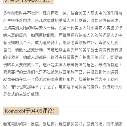
刘若铮于04-20评论：
多年前看时并不觉得，现在再看一遍，结合美国人现实中的所作所为
产生很多新想法。阿凡达星球的纳威人强壮友善，原始迷信有面纹，
正如美洲大陆的印第安人一样，而第一代美国人对印第安人实施了惨
绝人寰的屠杀，如同巨树倒塌，而最后拯救纳威人的依然还是人类中
有良知的几个人，成为魅影骑士，部落老首领被炸死，首领女儿爱上
自己，情敌也战死沙场，有着超级主角光环的美军战士扮演有勇有谋
的拯救者，纳威人却都是一群莽夫只懂得为守护家园尔送死，既要做
侵略者又要做救世主，这正是美国人最爱扮演的角色。最终所有犯下
累累罪行的士兵们也只不过被流放回地球而已，并没受到什么惩罚，
就像美国在每一个侵略过的国家做的那样，烧杀抢掠后大不了就回
家，罪行也就那样不了了之了。电影是不可多得的佳作，价值观依然
是美式的主流价值观。
Komorebi于04-05评论：
看完电影的第一反应，是后悔。我应该买最好，最贵的场，而不是随