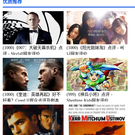
优质推荐
(1000)《007：大破天幕杀机》点
(1000)《阳光姐妹淘》点评 - 써
评 - Skyfall网友评价
니网友评价
(1000)《奎迪：英雄再起》好不
(999)《神兵小将》点评 -
好看？Creed II观众点评及剧本
Shenbing Kids网友评价