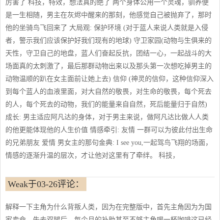
厉害了 科技，特效，想法真的绝了 两个身体公用一个灵魂，驯养便
是一生相随，男主在灰烬中醒来的那刻，他感觉自己被抛弃了，那时
他的坐骑鸟飞回来了 大局观: 保护环境 (对于蓝人来说人类就是入侵
者，警示我们应该保护好我们现有的地球) 守卫家园(动物与生俱来的
天性，守卫自己的地盘，蓝人们奋起反抗，团结一心，一起战斗的大
场面真的太刺激了，最后那群动物出来以及那头第一次想吃掉男主的
动物温顺的趴在女主面前让她上去) 信仰 (神灵的信仰，这种信仰深入
到每个蓝人的血液里面，对大自然的敬畏，对生命的敬畏，每个死去
的人，每个死去的动物，我们的能量来自自然，死后能量归于自然)
成长: 男主适应阿凡达的身体，对于男主来说，做阿凡达比做人人类
的他更能体现他的人生价值 情感牵引: 友情 一群可以为彼此付出生命
的兄弟朋友 爱情 男女主的那句金典: I see you,一起驾鸟飞翔的场面，
情感的逐渐升温的层次，才让他对这里有了牵绊。 科技，
Weak于03-26评论：
解释一下主角为什么背叛人类，因为在完整版中，首先主角因为为国
家卖命，失去双腿后，每个月的补助甚至不够主角喝一杯咖啡这已经