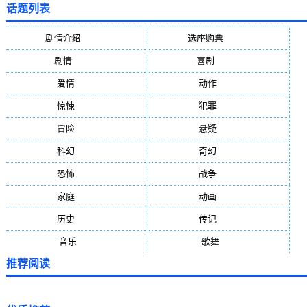
话题列表
剧情介绍
(5388)
选座购票
(5388)
剧情
(1984)
喜剧
(1004)
爱情
(887)
动作
(752)
惊悚
(648)
犯罪
(472)
冒险
(377)
悬疑
(278)
科幻
(272)
奇幻
(244)
恐怖
(236)
战争
(224)
家庭
(195)
动画
(188)
历史
(171)
传记
(149)
音乐
(92)
歌舞
(81)
推荐阅读