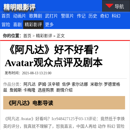
精明眼影评
导航
首页
动画片
歌舞剧
武打片
警匪片
传记
历史
奇幻
科幻
冒险
喜剧
精彩影评
更多
你的位置：
首页
>
精彩影评
» 正文
《阿凡达》好不好看？
Avatar观众点评及剧本
发布时间：2021-08-13 13:21:00
作品分类：
阿凡达
萨姆·沃辛顿
佐伊·索尔达娜
米歇尔·罗德里格
兹
詹姆斯·卡梅隆
选座购票
剧情介绍
《阿凡达》电影导读
《阿凡达 Avatar》好看吗？Icr948427125于03-13评论：竟然低于李焕
英的评分，我真就不理解了，恕我直言，中国人再给 动作 科幻 冒险