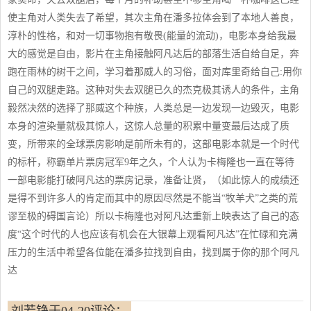
使主角对人类失去了希望，其次主角在潘多拉体会到了本地人善良，
淳朴的性格，和对一切事物抱有敬畏(能量的流动)，电影本身给我最
大的感觉是自由，影片在主角接触阿凡达后的部落生活自给自足，奔
跑在雨林的树干之间，学习着那威人的习俗，面对库里奇给自己:用你
自己的双腿走路。这种对失去双腿已久的杰克极其诱人的条件，主角
毅然决然的选择了那威这个种族，人类总是一边发现一边毁灭，电影
本身的渲染量就极其惊人，这惊人总量的积累中量变最后达成了质
变，所带来的全球票房影响是前所未有的，这部电影本就是一个时代
的标杆，称霸单片票房冠军9年之久，个人认为卡梅隆也一直在等待
一部电影能打破阿凡达的票房记录，准备让贤，（如此惊人的成绩还
是得不到许多人的肯定而其中的原因尽然是不能当“牧羊犬”之类的荒
谬至极的碍国言论）所以卡梅隆也对阿凡达重新上映表达了自己的态
度“这个时代的人也应该有机会在大银幕上观看阿凡达”在忙碌和充满
压力的生活中希望各位能在潘多拉找到自由，找到属于你的那个阿凡
达