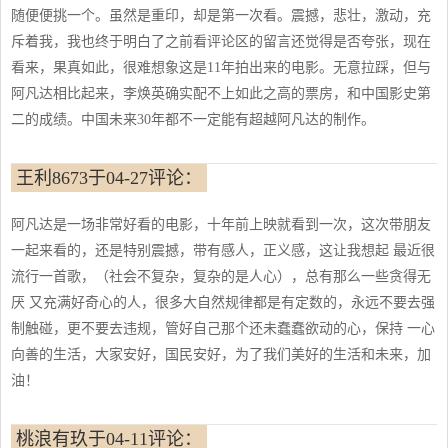
随便便挑一个。虽然是重印，却是第一次看。震撼，悲壮，激动，充
斥着我，我也终于明白了之前看评论区的留言还觉得是否夸张，现在
看来，果真如此，很难想象这是11年拍出来的电影。无意拉踩，但与
阿凡达相比起来，李焕英确实配不上如此之高的票房，和中国影史第
二的成绩。中国未来30年都不一定能有超越阿凡达的制作。
王利8673于04-27评论：
阿凡达是一场非常好看的电影，十年前上映就看到一次，这次带朋友
一起来看的，还是特别震撼，带有感人，正义感，这让我想起 最近很
流行一首歌，（社会不复杂，复杂的是人心），总有那么一些贪得无
厌 又充满好奇心的人，很多大自然规律都是有定数的，永远不要去强
制触碰，更不要去违规，管好自己那个还未蠢蠢欲动的心，保持 一心
向善的生活，大家安好，国民安好，为了我们美好的生活和未来，加
油！
桃浪有玖于04-11评论：