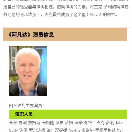
用自己的感受器与神树相连，借助神树的力量，将杰克·萨利的精神转
移到他的阿凡达身上，杰克最终成为了这个星上Na'vi人的领袖。
《阿凡达》演员信息
阿凡达的主要演员：
演职人员
全部 导演 詹姆斯·卡梅隆 演员 萨姆·沃辛顿 饰：杰克·萨利 Jake
Sully 佐伊·索尔达娜 饰：涅提妮 Neytiri 米歇尔·罗德里格兹 饰：