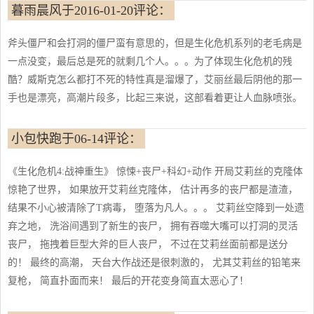
暮雨晨风于2016-01-20评论：
斧头僵尸和会打洞的僵尸蛮有意思的，但是生化危机系列的老毛病是
一点没变，最后总是死的就剩几个人。。。为了体现生化危机的残
酷？威斯克怎么都打不死的特性真是溜爆了，艾丽丝最后阴他的那一
手也是漂亮，高潮片段多，比起三来说，这部看着更让人血脉喷张。
小包快跑于06-14评论：
《生化危机4:战神重生》 惊悚+丧尸+科幻+动作 开局艾莉丝的克隆体
惊艳了世界， 如果放开艾莉丝克隆体， 估计再多的丧尸都是渣渣，
结果不小心被清除了T病毒， 堕落为凡人。。。 艾莉丝空降到一处遗
弃之地， 洗浴间遇到了新生的丧尸， 拥有吞噬大嘴可以打洞的灵活
丧尸， 拖拽着巨型大斧的巨人丧尸， 不过在艾莉丝面前都是送分
的！ 最终的高潮， 天台大作战还是很刺激的， 尤其艾莉丝的铅笔来
复枪， 简直扑面而来！ 最后的开花变身简直太恶心了！