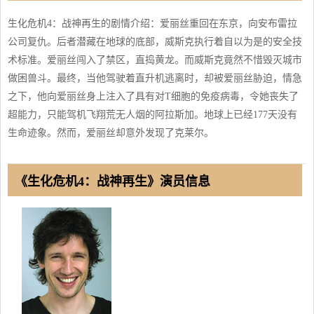
生化危机4：战神再生的剧情介绍：爱丽丝重回在东京，向安布雷拉
公司复仇。后者潜藏在地球的底部，威斯克执行着自以为是的安全技
术标准。爱丽丝闯入了禁区，直捣黄龙。而威斯克竟然不惜毁灭城市
做困兽斗。最终，当他驾驶着直升机逃离时，却被爱丽丝胁迫，情急
之下，他向爱丽丝身上注入了具有对T细胞的免疫病毒，令她丧失了
超能力，只能驾机飞翔荒无人烟的阿拉斯加。地球上已经177天没有
生命迹象。然而，爱丽丝却意外发现了克莱尔。
《生化危机4：战神再生》演员信息