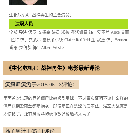
生化危机4：战神再生的主要演员：
演职人员
全部 导演 保罗·安德森 演员 米拉·乔沃维奇 饰：爱丽丝 Alice 艾丽
·拉特 饰：克莱尔·雷德菲尔德 Claire Redfield 金·寇兹 饰：Bennett
肖恩·罗伯茨 饰：Albert Wesker
《生化危机4：战神再生》电影最新评论
疯疯疯疯兔于2015-05-13评论：
里面首次出现的巨斧僵尸比较吸引眼球，不过事实证明不论什么样的
僵尸遇到爱丽丝都是炮灰，即便是正在洗澡的爱丽丝，浴室大战真是
太惊艳了，还有爱丽丝的硬币散弹枪逼格太高了
耗子尾汁于05-11评论：