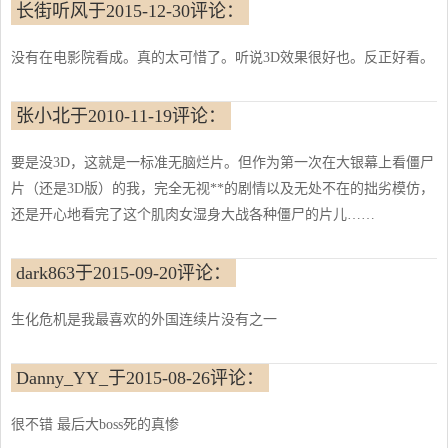
长街听风于2015-12-30评论：
没有在电影院看成。真的太可惜了。听说3D效果很好也。反正好看。
张小北于2010-11-19评论：
要是没3D，这就是一标准无脑烂片。但作为第一次在大银幕上看僵尸
片（还是3D版）的我，完全无视**的剧情以及无处不在的拙劣模仿，
还是开心地看完了这个肌肉女湿身大战各种僵尸的片儿……
dark863于2015-09-20评论：
生化危机是我最喜欢的外国连续片没有之一
Danny_YY_于2015-08-26评论：
很不错 最后大boss死的真惨