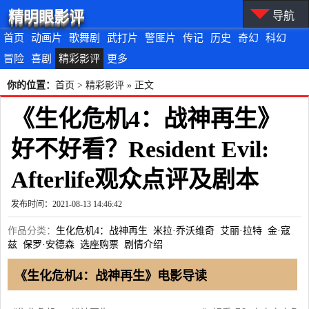
精明眼影评
导航
首页
动画片
歌舞剧
武打片
警匪片
传记
历史
奇幻
科幻
冒险
喜剧
精彩影评
更多
你的位置：
首页
>
精彩影评
» 正文
《生化危机4：战神再生》
好不好看？Resident Evil:
Afterlife观众点评及剧本
发布时间：2021-08-13 14:46:42
作品分类：
生化危机4：战神再生
米拉·乔沃维奇
艾丽·拉特
金·寇
兹
保罗·安德森
选座购票
剧情介绍
《生化危机4：战神再生》电影导读