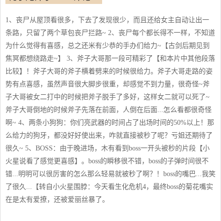
1、丧尸从屋顶看很多，下去了发现很少，而且还给女主自动让出一
条路，只留了两个草包丧尸拦路~ 2、丧尸每个都长得不一样，不知道
为什么觉得有喜感，总之还米有少恭的手办们给力~【古剑后期见到
焦冥都想绕路走~】 3、斧子大哥那一段可精彩了【和本片中其他段落
比较】！斧子大哥的斧子横着劈来的时候很给力。斧子大哥走路的姿
势有点喜感，虽然声音很大脚步很重，却感觉不到力量，很奇怪~斧
子大哥被女二打中的时候把斧子脱手了多好，这样女二就可以死了~
斧子大哥倒地的时候斧子先落在前面，人倒在后面...怎么看都很奇怪
啊~ 4、两条小狗狗：你们亮武器的时间占了出场时间的50%以上！那
么给力的狗牙，都没好好使出来，咋就直接被秒了呢？亏姐还期待了
很久~ 5、BOSS：由于晚进场，木有看到boss一开头被秒的片段【小
火星说看了感觉更喜感】。boss的瞬移很不错，boss的子弹时间很不
错...明明可以很厉害的怎么那么轻易就被秒了啊？！boss的嘴巴...我笑
了很久...【转自小火星围脖：今天看生化危机4，最终boss的菊花嘴实
在是太有爱撩，还被爱丽丝暴了。