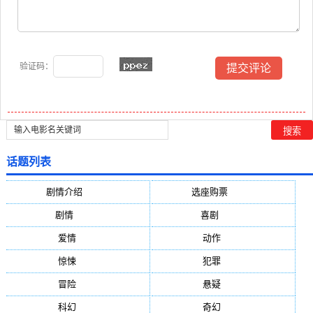
验证码：
话题列表
剧情介绍
(5388)
选座购票
(5388)
剧情
(1984)
喜剧
(1004)
爱情
(887)
动作
(752)
惊悚
(648)
犯罪
(472)
冒险
(377)
悬疑
(278)
科幻
(272)
奇幻
(244)