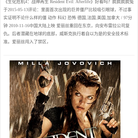
《生化危机4：战神再生 Resident Evil: Afterlife》好看吗？疯疯疯疯兔
于2015-05-13评论：里面首次出现的巨斧僵尸比较吸引眼球，不过事
实证明不论什么样的僵 动作 科幻 恐怖 德国,法国,美国,加拿大 / 97分
钟 2010-11-16中国大陆上映 爱丽丝重回在东京，向安布雷拉公司复
仇。后者潜藏在地球的底部，威斯克执行着自以为是的安全技术标
准。爱丽丝闯入了禁区，