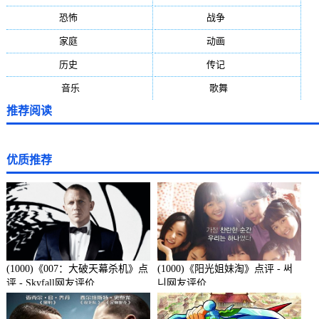
恐怖
(236)
战争
(224)
家庭
(195)
动画
(188)
历史
(171)
传记
(149)
音乐
(92)
歌舞
(81)
推荐阅读
优质推荐
(1000)《007：大破天幕杀机》点
(1000)《阳光姐妹淘》点评 - 써
评 - Skyfall网友评价
니网友评价