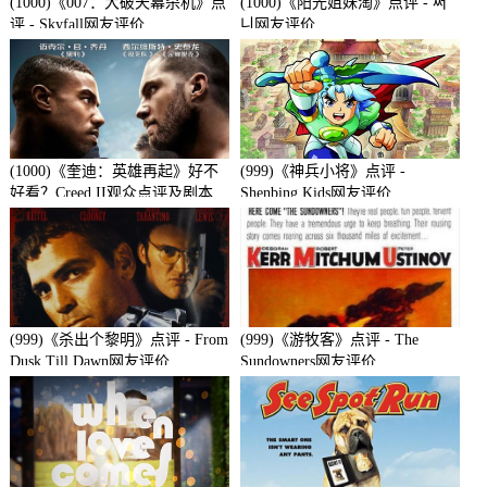
(1000)《007：大破天幕杀机》点
(1000)《阳光姐妹淘》点评 - 써
评 - Skyfall网友评价
니网友评价
(1000)《奎迪：英雄再起》好不
(999)《神兵小将》点评 -
好看？Creed II观众点评及剧本
Shenbing Kids网友评价
(999)《杀出个黎明》点评 - From
(999)《游牧客》点评 - The
Dusk Till Dawn网友评价
Sundowners网友评价