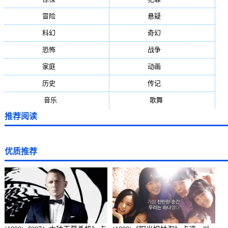
冒险
(377)
悬疑
(278)
科幻
(272)
奇幻
(244)
恐怖
(236)
战争
(224)
家庭
(195)
动画
(188)
历史
(171)
传记
(149)
音乐
(92)
歌舞
(81)
推荐阅读
优质推荐