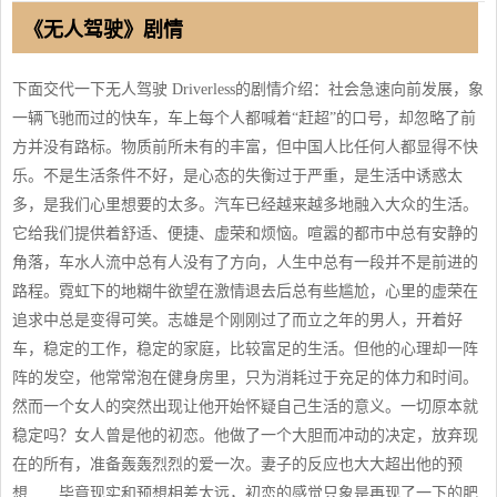
《无人驾驶》剧情
下面交代一下无人驾驶 Driverless的剧情介绍：社会急速向前发展，象
一辆飞驰而过的快车，车上每个人都喊着“赶超”的口号，却忽略了前
方并没有路标。物质前所未有的丰富，但中国人比任何人都显得不快
乐。不是生活条件不好，是心态的失衡过于严重，是生活中诱惑太
多，是我们心里想要的太多。汽车已经越来越多地融入大众的生活。
它给我们提供着舒适、便捷、虚荣和烦恼。喧嚣的都市中总有安静的
角落，车水人流中总有人没有了方向，人生中总有一段并不是前进的
路程。霓虹下的地糊牛欲望在激情退去后总有些尴尬，心里的虚荣在
追求中总是变得可笑。志雄是个刚刚过了而立之年的男人，开着好
车，稳定的工作，稳定的家庭，比较富足的生活。但他的心理却一阵
阵的发空，他常常泡在健身房里，只为消耗过于充足的体力和时间。
然而一个女人的突然出现让他开始怀疑自己生活的意义。一切原本就
稳定吗？女人曾是他的初恋。他做了一个大胆而冲动的决定，放弃现
在的所有，准备轰轰烈烈的爱一次。妻子的反应也大大超出他的预
想……毕竟现实和预想相差太远，初恋的感觉只象是再现了一下的肥