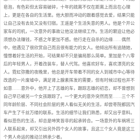
皂泡，有色彩但太容易破碎，十年的疏离不仅在距离上而且在心理
上，更是在各自的生活里。他大胆而冲动的跟着感觉去爱，结果只能
让自己没有去处又没有归宿。王遥是个生活失意的男人。他是个开公
家车的司机，一次意外的事故让他没法继续工作。生活的窘迫让他必
须想办法赚钱，不惑之年更加不惑。他行走在自杀的边缘……偶然
中，他遇见了很欣赏自己而且很有能力的女人。他倾出所有追随她，
憧憬着好生活的开始，可结果却不只是骗局那么简单。里加是个八零
后的年轻男人，开着改装车，替人代驾。他喜欢好车，喜欢漂亮的女
人。霓虹弥撒的夜晚里，他总是开车带着不同的女人到城市中心等待
改造的一片废墟中，满足肾上腺素挥发的需要，但有时候过程也并不
如意……意外中，他开上了志雄的车，跟踪志雄的初恋，却不曾想到
自己早已被另一个女孩跟踪了。一个更大的意外突然而至……三个不
同年龄阶层、不同社会阶层的男人看似无关的生活，却尝枣院都因汽
车产生了千丝万缕的联系。生活的细节让我们熟悉，却又出乎意料。
看似悲伤的生活，却总是啼笑皆非的起承转合。一场意外的车祸将三
人联系起来，却又引出另外四个女人的故事，且这三个女人竟是这三
个男人命运的推动兰辨承少者。