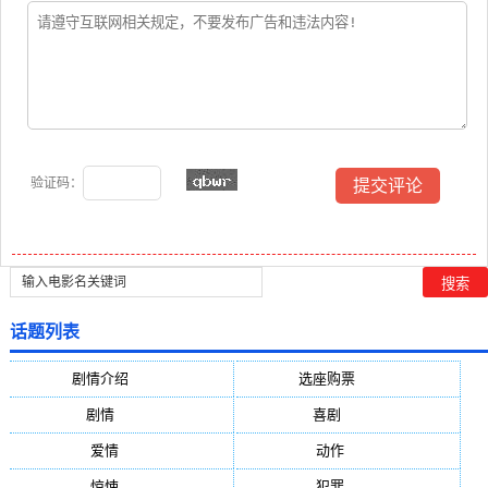
验证码：
话题列表
剧情介绍
(5388)
选座购票
(5388)
剧情
(1984)
喜剧
(1004)
爱情
(887)
动作
(752)
惊悚
(648)
犯罪
(472)