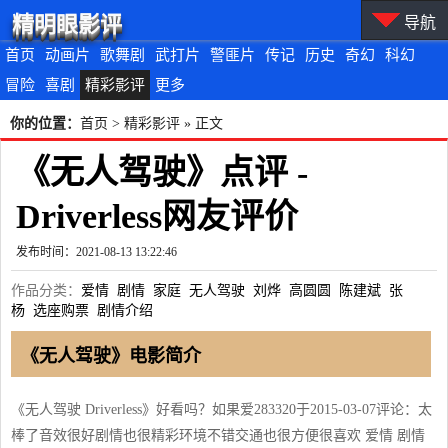
精明眼影评
导航
首页
动画片
歌舞剧
武打片
警匪片
传记
历史
奇幻
科幻
冒险
喜剧
精彩影评
更多
你的位置：
首页
>
精彩影评
» 正文
《无人驾驶》点评 -
Driverless网友评价
发布时间：2021-08-13 13:22:46
作品分类：
爱情
剧情
家庭
无人驾驶
刘烨
高圆圆
陈建斌
张
杨
选座购票
剧情介绍
《无人驾驶》电影简介
《无人驾驶 Driverless》好看吗？如果爱283320于2015-03-07评论：太
棒了音效很好剧情也很精彩环境不错交通也很方便很喜欢 爱情 剧情