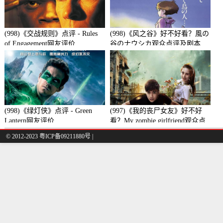
(998)《交战规则》点评 - Rules
(998)《风之谷》好不好看？風の
of Engagement网友评价
谷のナウシカ观众点评及剧本
(998)《绿灯侠》点评 - Green
(997)《我的丧尸女友》好不好
Lantern网友评价
看？My zombie girlfriend观众点
评及剧本
© 2012-2023 粤ICP备09211880号 |