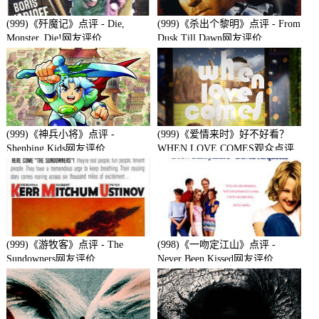
(999)《歼魔记》点评 - Die,
(999)《杀出个黎明》点评 - From
Monster, Die!网友评价
Dusk Till Dawn网友评价
(999)《神兵小将》点评 -
(999)《爱情来时》好不好看？
Shenbing Kids网友评价
WHEN LOVE COMES观众点评
及剧本
(999)《游牧客》点评 - The
(998)《一吻定江山》点评 -
Sundowners网友评价
Never Been Kissed网友评价