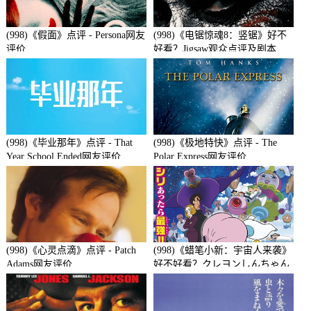
(998)《假面》点评 - Persona网友
(998)《电锯惊魂8：竖锯》好不
评价
好看？Jigsaw观众点评及剧本
(998)《毕业那年》点评 - That
(998)《极地特快》点评 - The
Year School Ended网友评价
Polar Express网友评价
(998)《心灵点滴》点评 - Patch
(998)《蜡笔小新：宇宙人来袭》
Adams网友评价
好不好看？クレヨンしんちゃん
襲来!!宇宙人シリリ观众点评及
剧本