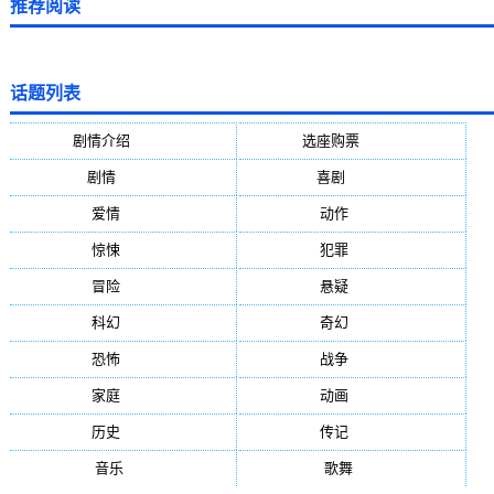
推荐阅读
话题列表
剧情介绍
(5388)
选座购票
(5388)
剧情
(1984)
喜剧
(1004)
爱情
(887)
动作
(752)
惊悚
(648)
犯罪
(472)
冒险
(377)
悬疑
(278)
科幻
(272)
奇幻
(244)
恐怖
(236)
战争
(224)
家庭
(195)
动画
(188)
历史
(171)
传记
(149)
音乐
(92)
歌舞
(81)