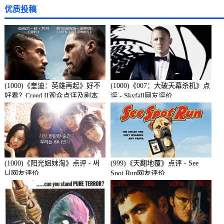
优质投稿
(1000)《奎迪：英雄再起》好不
(1000)《007：大破天幕杀机》点
好看？Creed II观众点评及剧本
评 - Skyfall网友评价
(1000)《阳光姐妹淘》点评 - 써
(999)《天翻地覆》点评 - See
니网友评价
Spot Run网友评价