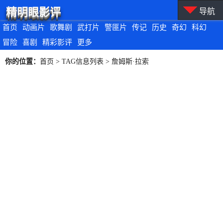
精明眼影评
导航
首页
动画片
歌舞剧
武打片
警匪片
传记
历史
奇幻
科幻
冒险
喜剧
精彩影评
更多
你的位置：
首页
> TAG信息列表 > 詹姆斯·拉索